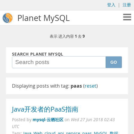
登入
|
注册
Planet MySQL
1
9
表示 进入内容
去
SEARCH PLANET MYSQL
GO
Displaying posts with tag:
paas
(
reset
)
Java开发者的PaaS指南
mysql-云栖社区
Posted by
on
Wed 27 Jun 2018 02:43
UTC
Tags:
Java
,
Web
,
cloud
,
api
,
service
,
paas
,
MySQL
,
数据