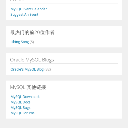
MySQL Event Calendar
Suggest An Event
最热门的前20位作者
Libing Song
(5)
Oracle MySQL Blogs
Oracle's MySQL Blog
(32)
MySQL 其他链接
MySQL Downloads
MySQL Docs
MySQL Bugs
MySQL Forums