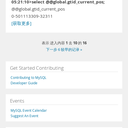
05:21:10>select @@global.gtid_current_pos;
@@global.gtid_current_pos
0-501113309-32311
[获取更多]
1
10
16
表示 进入内容
去
的
下一步 6 较早的记录 »
Get Started Contributing
Contributing to MySQL
Developer Guide
Events
MySQL Event Calendar
Suggest An Event