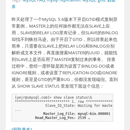
Tags:
MySQL FAQ
,
mysql replication
,
MySQL
,
gtid
,
数据
库
昨天处理了一个MySQL 5.6版本下开启GTID模式复制异
常案例，MASTER上的任何操作都无法在SLAVE上应
用，SLAVE的RELAY LOG里有记录，但SLAVE的BINLOG
却找不到蛛丝马迹。由于开启了GTID，所以排查起来也
简单，只需要在SLAVE上把RELAY LOG和BINLOG分别
解析成文本文件，再直接搜索MASTER的UUID，就能找
到SLAVE上是否应用了MASTER复制过来的事务。 排查
过程中，曾经一度怀疑是因为设置了BINLOG-DO或者
IGNORE规则，或者设置了REPLICATION-DO或IGNORE
规则，甚至是GTID的严重BUG，但都没发现端倪。直到
从 SHOW SLAVE STATUS 里发现下面这个信息：
[yejr@imysql.com]> show slave status\G

*************************** 1. row **********************
               Slave_IO_State: Waiting for master to send
              Master_Log_File: mysql-bin.000001
          Read_Master_Log_Pos: 2539
 …
[获取更多]