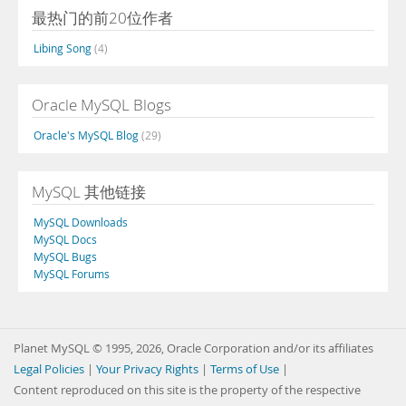
最热门的前20位作者
Libing Song
(4)
Oracle MySQL Blogs
Oracle's MySQL Blog
(29)
MySQL 其他链接
MySQL Downloads
MySQL Docs
MySQL Bugs
MySQL Forums
Planet MySQL © 1995, 2026, Oracle Corporation and/or its affiliates
Legal Policies
|
Your Privacy Rights
|
Terms of Use
|
Content reproduced on this site is the property of the respective