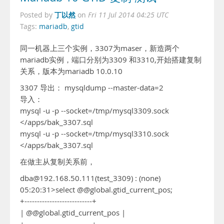
丁以然
Posted by
on
Fri 11 Jul 2014 04:25 UTC
Tags:
mariadb
,
gtid
同一机器上三个实例，3307为maser，新造两个
mariadb实例，端口分别为3309 和3310,开始搭建复制
关系，版本为mariadb 10.0.10
3307 导出： mysqldump --master-data=2
导入：
mysql -u -p --socket=/tmp/mysql3309.sock
</apps/bak_3307.sql
mysql -u -p --socket=/tmp/mysql3310.sock
</apps/bak_3307.sql
在做主从复制关系前，
dba@192.168.50.111(test_3309) : (none)
05:20:31>select @@global.gtid_current_pos;
+---------------------------+
| @@global.gtid_current_pos |