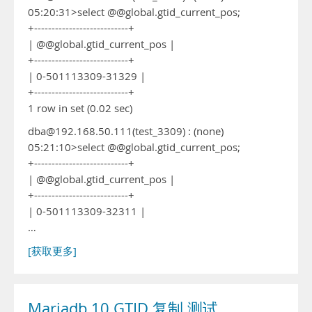
05:20:31>select @@global.gtid_current_pos;
+---------------------------+
| @@global.gtid_current_pos |
+---------------------------+
| 0-501113309-31329 |
+---------------------------+
1 row in set (0.02 sec)
dba@192.168.50.111(test_3309) : (none)
05:21:10>select @@global.gtid_current_pos;
+---------------------------+
| @@global.gtid_current_pos |
+---------------------------+
| 0-501113309-32311 |
…
[获取更多]
Mariadb 10 GTID 复制 测试