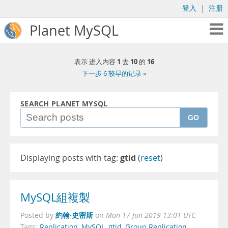
登入
|
注册
Planet MySQL
1
10
16
表示 进入内容
去
的
下一步 6 较早的记录 »
SEARCH PLANET MYSQL
GO
Displaying posts with tag:
gtid
(
reset
)
MySQL組複製
約翰·史密斯
Posted by
on
Mon 17 Jun 2019 13:01 UTC
Tags:
Replication
,
MySQL
,
gtid
,
Group Replication