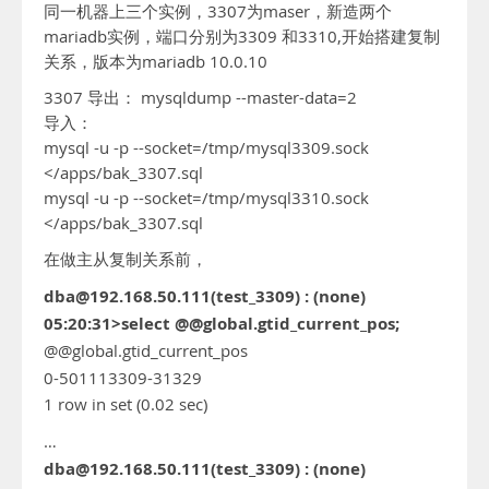
同一机器上三个实例，3307为maser，新造两个
mariadb实例，端口分别为3309 和3310,开始搭建复制
关系，版本为mariadb 10.0.10
3307 导出： mysqldump --master-data=2
导入：
mysql -u -p --socket=/tmp/mysql3309.sock
</apps/bak_3307.sql
mysql -u -p --socket=/tmp/mysql3310.sock
</apps/bak_3307.sql
在做主从复制关系前，
dba@192.168.50.111(test_3309) : (none)
05:20:31>select @@global.gtid_current_pos;
@@global.gtid_current_pos
0-501113309-31329
1 row in set (0.02 sec)
…
dba@192.168.50.111(test_3309) : (none)