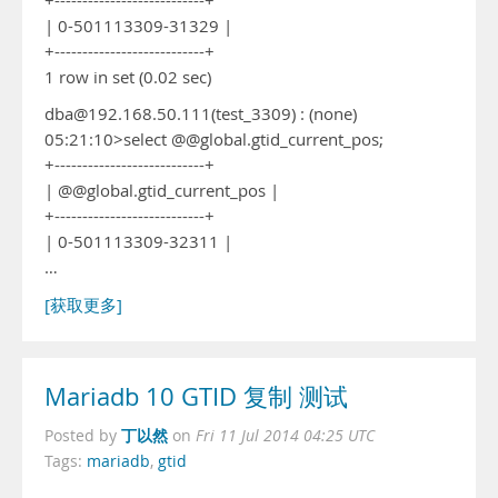
+---------------------------+
| 0-501113309-31329 |
+---------------------------+
1 row in set (0.02 sec)
dba@192.168.50.111(test_3309) : (none)
05:21:10>select @@global.gtid_current_pos;
+---------------------------+
| @@global.gtid_current_pos |
+---------------------------+
| 0-501113309-32311 |
…
[获取更多]
Mariadb 10 GTID 复制 测试
丁以然
Posted by
on
Fri 11 Jul 2014 04:25 UTC
Tags:
mariadb
,
gtid