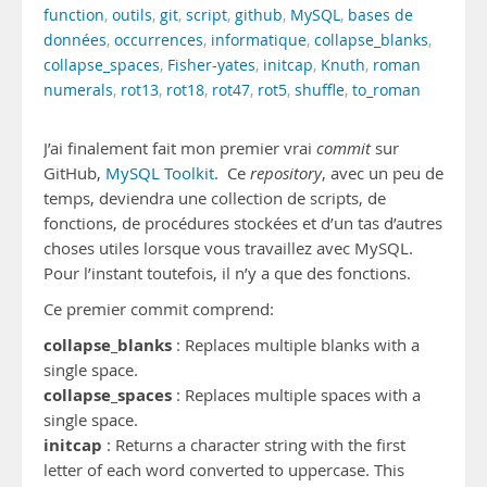
function
,
outils
,
git
,
script
,
github
,
MySQL
,
bases de
données
,
occurrences
,
informatique
,
collapse_blanks
,
collapse_spaces
,
Fisher-yates
,
initcap
,
Knuth
,
roman
numerals
,
rot13
,
rot18
,
rot47
,
rot5
,
shuffle
,
to_roman
J’ai finalement fait mon premier vrai
commit
sur
GitHub,
MySQL Toolkit
. Ce
repository
, avec un peu de
temps, deviendra une collection de scripts, de
fonctions, de procédures stockées et d’un tas d’autres
choses utiles lorsque vous travaillez avec MySQL.
Pour l’instant toutefois, il n’y a que des fonctions.
Ce premier commit comprend:
collapse_blanks
: Replaces multiple blanks with a
single space.
collapse_spaces
: Replaces multiple spaces with a
single space.
initcap
: Returns a character string with the first
letter of each word converted to uppercase. This