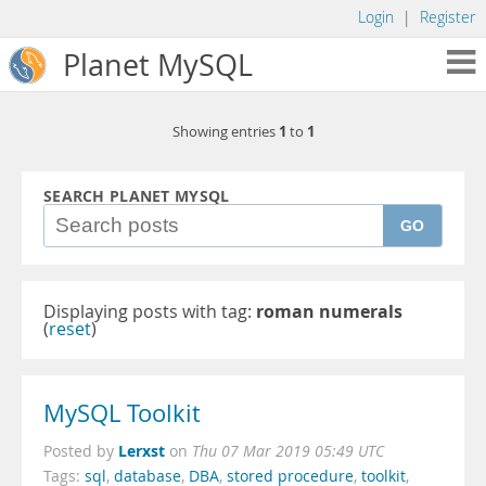
Login
|
Register
Planet MySQL
1
1
Showing entries
to
SEARCH PLANET MYSQL
GO
Displaying posts with tag:
roman numerals
(
reset
)
MySQL Toolkit
Lerxst
Posted by
on
Thu 07 Mar 2019 05:49 UTC
Tags:
sql
,
database
,
DBA
,
stored procedure
,
toolkit
,