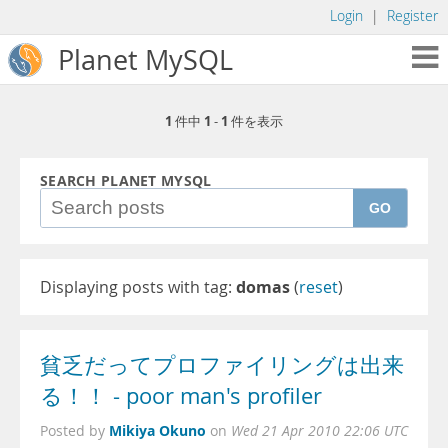
Login
|
Register
Planet MySQL
1
1
1
件中
-
件を表示
SEARCH PLANET MYSQL
GO
Displaying posts with tag:
domas
(
reset
)
貧乏だってプロファイリングは出来
る！！ - poor man's profiler
Mikiya Okuno
Posted by
on
Wed 21 Apr 2010 22:06 UTC