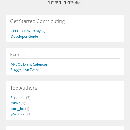
1
1
1
件中
-
件を表示
Get Started Contributing
Contributing to MySQL
Developer Guide
Events
MySQL Event Calendar
Suggest An Event
Top Authors
Sakai Kei
(7)
mita2
(1)
tom__bo
(1)
yoku0825
(1)