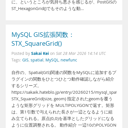
に、というところが気持ち悪さを感じるが、PostGISの
ST_HexagonGrid()でもそのような動…
MySQL GIS拡張関数：
STX_SquareGrid()
Sakai Kei
Posted by
on
Sat 28 Mar 2026 14:14 UTC
Tags:
GIS
,
spatial
,
MySQL
,
newfunc
自作の、Spatial(GIS)関連の関数をMySQLに追加するプ
ラグインの関数をひとつひとつ動作確認しながら紹介
するシリーズ。
https://sakaik.hateblo.jp/entry/20260215/mysql_spatial_fu
STX_SquareGrid(size, geom) 指定されたgeomを覆う
ような矩形グリッドを MULTIPOLYGONで返す。矩形
は、第1引数で与えられた長さが一辺となるように組
み立てられる。原点(0,0)を基準としたグリッドになる
ように位置調整される。 動作紹介 一辺10のPOLYGON