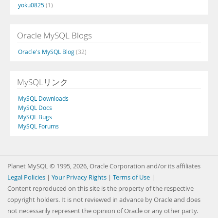
yoku0825
(1)
Oracle MySQL Blogs
Oracle's MySQL Blog
(32)
MySQLリンク
MySQL Downloads
MySQL Docs
MySQL Bugs
MySQL Forums
Planet MySQL © 1995, 2026, Oracle Corporation and/or its affiliates
Legal Policies
|
Your Privacy Rights
|
Terms of Use
|
Content reproduced on this site is the property of the respective
copyright holders. It is not reviewed in advance by Oracle and does
not necessarily represent the opinion of Oracle or any other party.