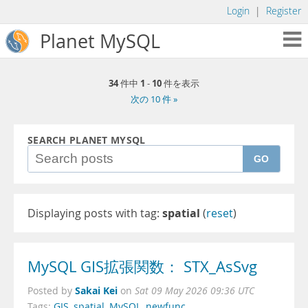
Login
|
Register
Planet MySQL
34
1
10
件中
-
件を表示
次の 10 件 »
SEARCH PLANET MYSQL
GO
Displaying posts with tag:
spatial
(
reset
)
MySQL GIS拡張関数： STX_AsSvg
Sakai Kei
Posted by
on
Sat 09 May 2026 09:36 UTC
Tags:
GIS
,
spatial
,
MySQL
,
newfunc