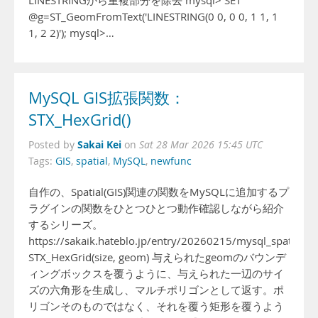
LINESTRINGから重複部分を除去 mysql> SET
@g=ST_GeomFromText('LINESTRING(0 0, 0 0, 1 1, 1
1, 2 2)'); mysql>…
MySQL GIS拡張関数：
STX_HexGrid()
Sakai Kei
Posted by
on
Sat 28 Mar 2026 15:45 UTC
Tags:
GIS
,
spatial
,
MySQL
,
newfunc
自作の、Spatial(GIS)関連の関数をMySQLに追加するプ
ラグインの関数をひとつひとつ動作確認しながら紹介
するシリーズ。
https://sakaik.hateblo.jp/entry/20260215/mysql_spatial_fu
STX_HexGrid(size, geom) 与えられたgeomのバウンデ
ィングボックスを覆うように、与えられた一辺のサイ
ズの六角形を生成し、マルチポリゴンとして返す。ポ
リゴンそのものではなく、それを覆う矩形を覆うよう