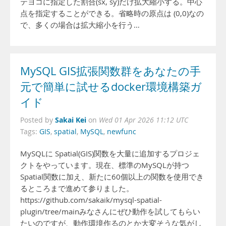
テヨコに指定した割合(sx, sy)だけ拡大縮小する。中心
点を指定することができる。省略時の原点は (0,0)なの
で、多くの場合は拡大縮小を行う…
MySQL GIS拡張関数群をあなたの手
元で簡単に試せるdocker環境構築ガ
イド
Sakai Kei
Posted by
on
Wed 01 Apr 2026 11:12 UTC
Tags:
GIS
,
spatial
,
MySQL
,
newfunc
MySQLに Spatial(GIS)関数を大量に追加するプロジェ
クトをやっています。現在、標準のMySQLが持つ
Spatial関数に加え、新たに60個以上の関数を使用でき
るところまで進めて参りました。
https://github.com/sakaik/mysql-spatial-
plugin/tree/mainみなさんにぜひ動作を試してもらい
たいのですが、動作環境作るのとか大変そうな気がし