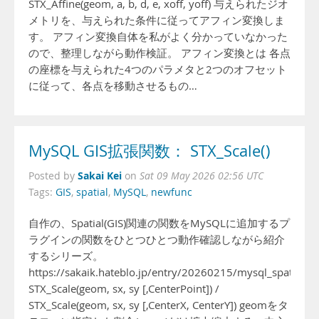
STX_Affine(geom, a, b, d, e, xoff, yoff) 与えられたジオ
メトリを、与えられた条件に従ってアフィン変換しま
す。 アフィン変換自体を私がよく分かっていなかった
ので、整理しながら動作検証。 アフィン変換とは 各点
の座標を与えられた4つのパラメタと2つのオフセット
に従って、各点を移動させるもの…
MySQL GIS拡張関数： STX_Scale()
Sakai Kei
Posted by
on
Sat 09 May 2026 02:56 UTC
Tags:
GIS
,
spatial
,
MySQL
,
newfunc
自作の、Spatial(GIS)関連の関数をMySQLに追加するプ
ラグインの関数をひとつひとつ動作確認しながら紹介
するシリーズ。
https://sakaik.hateblo.jp/entry/20260215/mysql_spatial_fu
STX_Scale(geom, sx, sy [,CenterPoint]) /
STX_Scale(geom, sx, sy [,CenterX, CenterY]) geomをタ