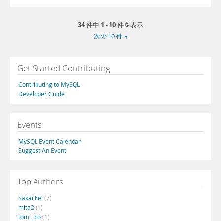
34
1
10
件中
-
件を表示
次の 10 件 »
Get Started Contributing
Contributing to MySQL
Developer Guide
Events
MySQL Event Calendar
Suggest An Event
Top Authors
Sakai Kei
(7)
mita2
(1)
tom__bo
(1)