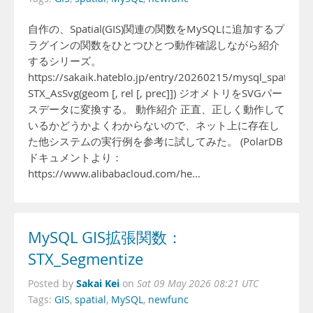
自作の、Spatial(GIS)関連の関数をMySQLに追加するプ
ラグインの関数をひとつひとつ動作確認しながら紹介
するシリーズ。
https://sakaik.hateblo.jp/entry/20260215/mysql_spatial_fu
STX_AsSvg(geom [, rel [, prec]]) ジオメトリをSVGパー
スデータに変換する。 動作紹介 正直、正しく動作して
いるかどうかよくわからないので、ネット上に存在し
た他システムの実行例を参考に試してみた。 (PolarDB
ドキュメントより：
https://www.alibabacloud.com/he…
MySQL GIS拡張関数：
STX_Segmentize
Sakai Kei
Posted by
on
Sat 09 May 2026 08:21 UTC
Tags:
GIS
,
spatial
,
MySQL
,
newfunc