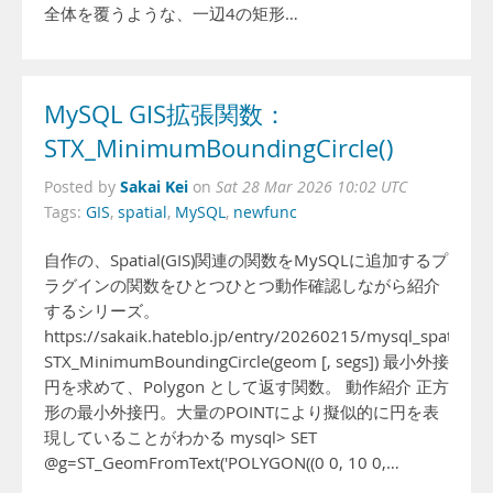
全体を覆うような、一辺4の矩形…
MySQL GIS拡張関数：
STX_MinimumBoundingCircle()
Sakai Kei
Posted by
on
Sat 28 Mar 2026 10:02 UTC
Tags:
GIS
,
spatial
,
MySQL
,
newfunc
自作の、Spatial(GIS)関連の関数をMySQLに追加するプ
ラグインの関数をひとつひとつ動作確認しながら紹介
するシリーズ。
https://sakaik.hateblo.jp/entry/20260215/mysql_spatial_fu
STX_MinimumBoundingCircle(geom [, segs]) 最小外接
円を求めて、Polygon として返す関数。 動作紹介 正方
形の最小外接円。大量のPOINTにより擬似的に円を表
現していることがわかる mysql> SET
@g=ST_GeomFromText('POLYGON((0 0, 10 0,…