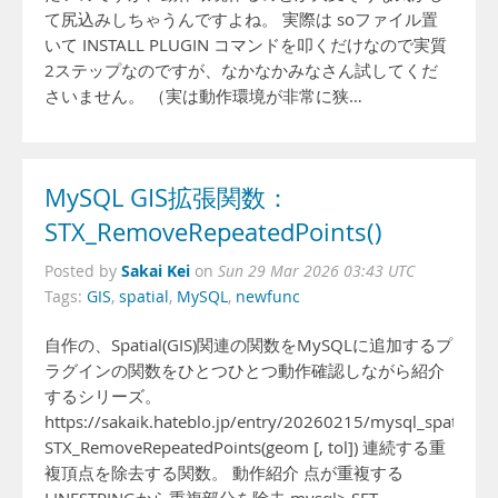
て尻込みしちゃうんですよね。 実際は soファイル置
いて INSTALL PLUGIN コマンドを叩くだけなので実質
2ステップなのですが、なかなかみなさん試してくだ
さいません。 （実は動作環境が非常に狭…
MySQL GIS拡張関数：
STX_RemoveRepeatedPoints()
Sakai Kei
Posted by
on
Sun 29 Mar 2026 03:43 UTC
Tags:
GIS
,
spatial
,
MySQL
,
newfunc
自作の、Spatial(GIS)関連の関数をMySQLに追加するプ
ラグインの関数をひとつひとつ動作確認しながら紹介
するシリーズ。
https://sakaik.hateblo.jp/entry/20260215/mysql_spatial_fu
STX_RemoveRepeatedPoints(geom [, tol]) 連続する重
複頂点を除去する関数。 動作紹介 点が重複する