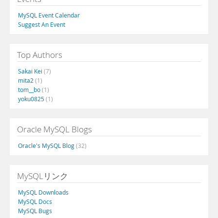
MySQL Event Calendar
Suggest An Event
Top Authors
Sakai Kei
(7)
mita2
(1)
tom__bo
(1)
yoku0825
(1)
Oracle MySQL Blogs
Oracle's MySQL Blog
(32)
MySQLリンク
MySQL Downloads
MySQL Docs
MySQL Bugs