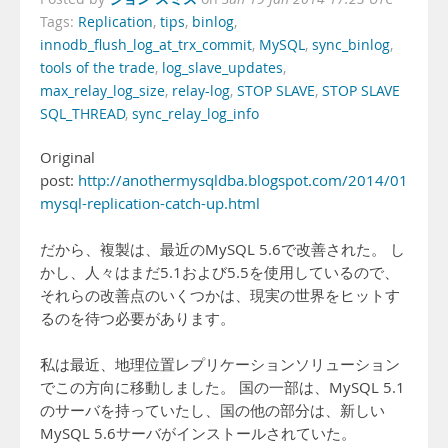
Tags:
Replication
,
tips
,
binlog
,
innodb_flush_log_at_trx_commit
,
MySQL
,
sync_binlog
,
tools of the trade
,
log_slave_updates
,
max_relay_log_size
,
relay-log
,
STOP SLAVE
,
STOP SLAVE
SQL_THREAD
,
sync_relay_log_info
Original
post:
http://anothermysqldba.blogspot.com/2014/01/can-
mysql-replication-catch-up.html
だから、複製は、最近のMySQL 5.6で改善された。 し
かし、人々はまだ5.1および5.5を使用しているので、
それらの改善点のいくつかは、現実の世界をヒットす
るのを待つ必要があります。
私は最近、地理位置レプリケーションソリューション
でこの方向に移動しました。 国の一部は、MySQL 5.1
のサーバを持っていたし、国の他の部分は、新しい
MySQL 5.6サーバがインストールされていた。