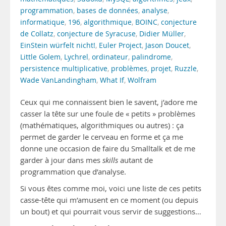
programmation
,
bases de données
,
analyse
,
informatique
,
196
,
algorithmique
,
BOINC
,
conjecture
de Collatz
,
conjecture de Syracuse
,
Didier Müller
,
EinStein würfelt nicht!
,
Euler Project
,
Jason Doucet
,
Little Golem
,
Lychrel
,
ordinateur
,
palindrome
,
persistence multiplicative
,
problèmes
,
projet
,
Ruzzle
,
Wade VanLandingham
,
What If
,
Wolfram
Ceux qui me connaissent bien le savent, j’adore me
casser la tête sur une foule de « petits » problèmes
(mathématiques, algorithmiques ou autres) : ça
permet de garder le cerveau en forme et ça me
donne une occasion de faire du Smalltalk et de me
garder à jour dans mes
skills
autant de
programmation que d’analyse.
Si vous êtes comme moi, voici une liste de ces petits
casse-tête qui m’amusent en ce moment (ou depuis
un bout) et qui pourrait vous servir de suggestions…