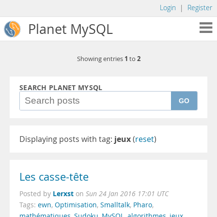
Login
|
Register
Planet MySQL
1
2
Showing entries
to
SEARCH PLANET MYSQL
GO
Displaying posts with tag:
jeux
(
reset
)
Les casse-tête
Lerxst
Posted by
on
Sun 24 Jan 2016 17:01 UTC
Tags:
ewn
,
Optimisation
,
Smalltalk
,
Pharo
,
mathématiques
,
Sudoku
,
MySQL
,
algorithmes
,
jeux
,