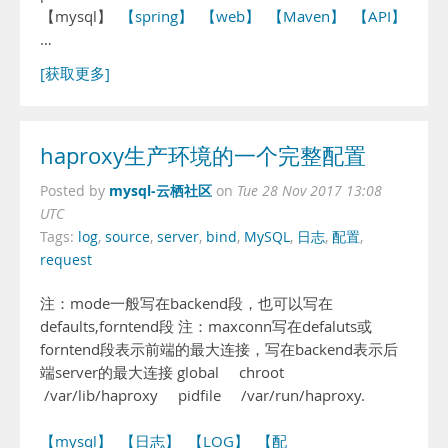
【mysql】
【spring】
【web】
【Maven】
【API】
【st
…
[获取更多]
haproxy生产环境的一个完整配置
mysql-云栖社区
Posted by
on
Tue 28 Nov 2017 13:08
UTC
Tags:
log
,
source
,
server
,
bind
,
MySQL
,
日志
,
配置
,
request
注：mode一般写在backend段，也可以写在
defaults,forntend段 注：maxconn写在defaluts或
forntend段表示前端的最大连接，写在backend表示后
端server的最大连接 global chroot
/var/lib/haproxy pidfile /var/run/haproxy.
【mysql】
【日志】
【LOG】
【配