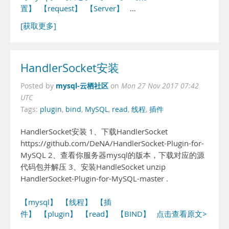
置】
【request】
【Server】
…
[获取更多]
HandlerSocket安装
mysql-云栖社区
Posted by
on
Mon 27 Nov 2017 07:42
UTC
Tags:
plugin
,
bind
,
MySQL
,
read
,
线程
,
插件
HandlerSocket安装 1、下载HandlerSocket
https://github.com/DeNA/HandlerSocket-Plugin-for-
MySQL 2、查看你服务器mysql的版本，下载对应的源
代码包并解压 3、安装HandleSocket unzip
HandlerSocket-Plugin-for-MySQL-master .
【mysql】
【线程】
【插
件】
【plugin】
【read】
【BIND】
点击查看原文>