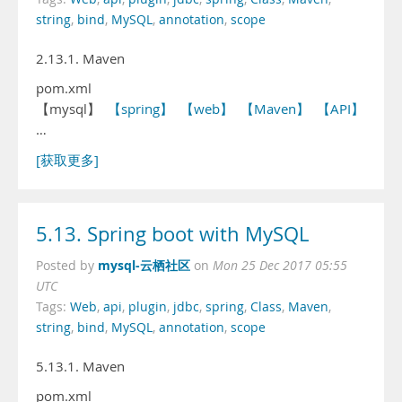
string
,
bind
,
MySQL
,
annotation
,
scope
2.13.1. Maven
pom.xml
【mysql】
【spring】
【web】
【Maven】
【API】
【st
…
[获取更多]
5.13. Spring boot with MySQL
mysql-云栖社区
Posted by
on
Mon 25 Dec 2017 05:55
UTC
Tags:
Web
,
api
,
plugin
,
jdbc
,
spring
,
Class
,
Maven
,
string
,
bind
,
MySQL
,
annotation
,
scope
5.13.1. Maven
pom.xml