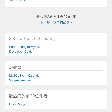
1
10
18
表示 进入内容
去
的
下一步 8 较早的记录 »
Get Started Contributing
Contributing to MySQL
Developer Guide
Events
MySQL Event Calendar
Suggest An Event
最热门的前20位作者
Libing Song
(5)