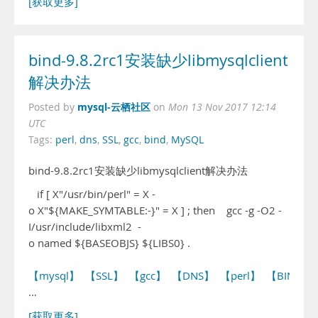
[获取更多]
bind-9.8.2rc1安装缺少libmysqlclient
解决办法
mysql-云栖社区
Posted by
on
Mon 13 Nov 2017 12:14
UTC
Tags:
perl
,
dns
,
SSL
,
gcc
,
bind
,
MySQL
bind-9.8.2rc1安装缺少libmysqlclient解决办法
if [ X"/usr/bin/perl" = X -
o X"${MAKE_SYMTABLE:-}" = X ] ; then gcc -g -O2 -
I/usr/include/libxml2 -
o named ${BASEOBJS} ${LIBS0} .
【mysql】
【SSL】
【gcc】
【DNS】
【perl】
【BIND】
…
[获取更多]