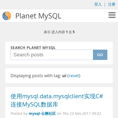
登入
|
注册
Planet MySQL
1
5
表示 进入内容
去
SEARCH PLANET MYSQL
GO
Displaying posts with tag:
ui
(
reset
)
使用mysql.data.mysqlclient实现C#
连接MySQL数据库
mysql-云栖社区
Posted by
on
Thu 23 Nov 2017 09:02