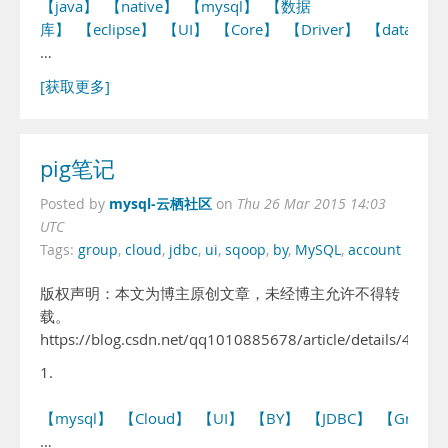
【java】
【native】
【mysql】
【数据
库】
【eclipse】
【UI】
【Core】
【Driver】
【databas
…
[获取更多]
pig笔记
mysql-云栖社区
Posted by
on
Thu 26 Mar 2015 14:03
UTC
Tags:
group
,
cloud
,
jdbc
,
ui
,
sqoop
,
by
,
MySQL
,
account
版权声明：本文为博主原创文章，未经博主允许不得转
载。
https://blog.csdn.net/qq1010885678/article/details/4465
1.
【mysql】
【Cloud】
【UI】
【BY】
【JDBC】
【Group
…