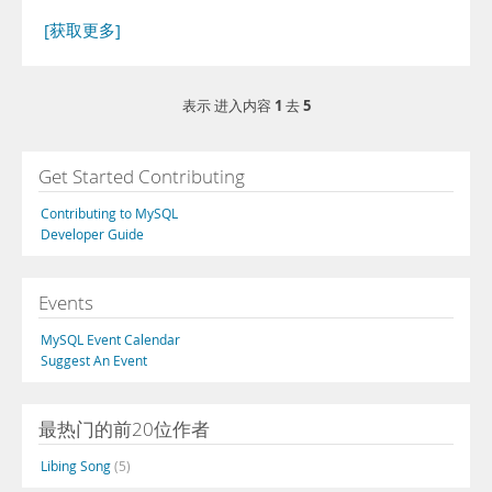
[获取更多]
1
5
表示 进入内容
去
Get Started Contributing
Contributing to MySQL
Developer Guide
Events
MySQL Event Calendar
Suggest An Event
最热门的前20位作者
Libing Song
(5)