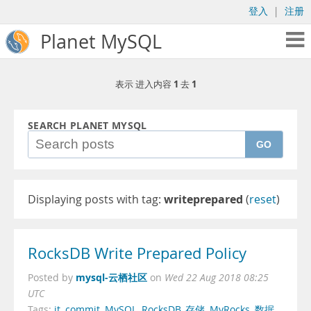
登入
|
注册
Planet MySQL
1
1
表示 进入内容
去
SEARCH PLANET MYSQL
GO
Displaying posts with tag:
writeprepared
(
reset
)
RocksDB Write Prepared Policy
mysql-云栖社区
Posted by
on
Wed 22 Aug 2018 08:25
UTC
Tags:
it
,
commit
,
MySQL
,
RocksDB
,
存储
,
MyRocks
,
数据