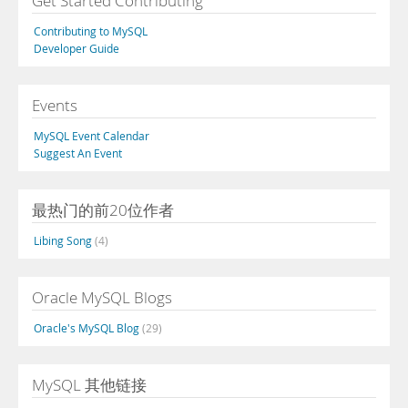
Get Started Contributing
Contributing to MySQL
Developer Guide
Events
MySQL Event Calendar
Suggest An Event
最热门的前20位作者
Libing Song
(4)
Oracle MySQL Blogs
Oracle's MySQL Blog
(29)
MySQL 其他链接