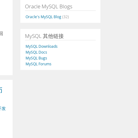
Oracle MySQL Blogs
Oracle's MySQL Blog
(32)
回
MySQL 其他链接
MySQL Downloads
MySQL Docs
MySQL Bugs
MySQL Forums
币
开发