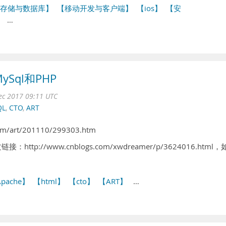
存储与数据库】
【移动开发与客户端】
【ios】
【安
】
…
ySql和PHP
ec 2017 09:11 UTC
QL
,
CTO
,
ART
om/art/201110/299303.htm
tp://www.cnblogs.com/xwdreamer/p/3624016.html
pache】
【html】
【cto】
【ART】
…