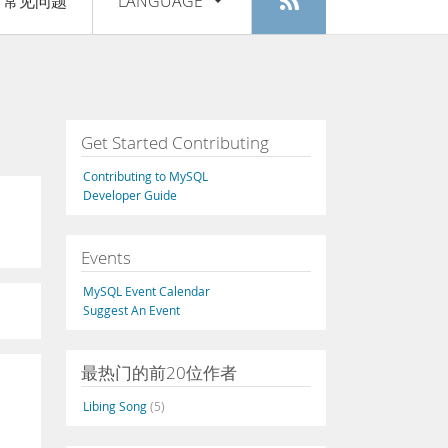
常见问题
LANGUAGE
登入
|
注册
English
Deutsch
Español
Get Started Contributing
Français
Contributing to MySQL
Italiano
Developer Guide
日本語
Events
Русский
MySQL Event Calendar
Português
Suggest An Event
中文
最热门的前20位作者
Libing Song
(5)