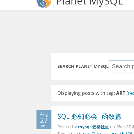
Planet MySQL
SEARCH PLANET MYSQL
Displaying posts with tag:
ART
(
re
Aug
SQL 必知必会--函数篇
27
mysql-云栖社区
2018
Posted by
on
Mon 27 A
Tags:
sql
,
server
,
Class
,
access
,
MySQL