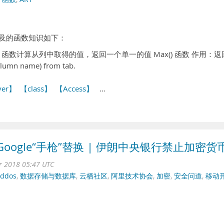
涉及的函数知识如下：
ate 函数计算从列中取得的值，返回一个单一的值 Max() 函数 作用：返
mn name) from tab.
ver】
【class】
【Access】
…
ogle“手枪”替换 | 伊朗中央银行禁止加密货
pr 2018 05:47 UTC
ddos
,
数据存储与数据库
,
云栖社区
,
阿里技术协会
,
加密
,
安全问道
,
移动