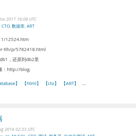
ov 2017 16:08 UTC
,
CTO
,
数据库
,
ART
511/12524.htm
r-tlh/p/5782418.html
b1，还原到db2里
ttp://blog.
atabase】
【html】
【cto】
【ART】
…
器
ug 2016 02:33 UTC