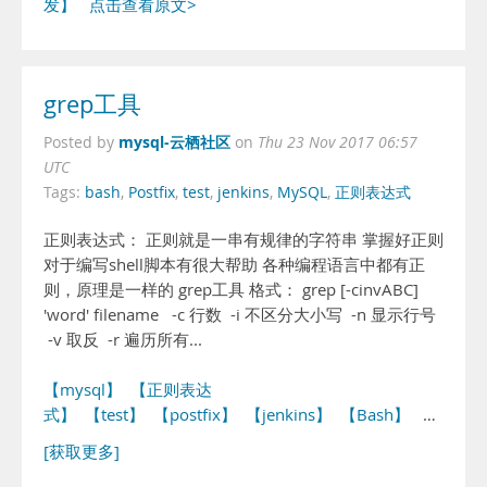
发】
点击查看原文>
grep工具
mysql-云栖社区
Posted by
on
Thu 23 Nov 2017 06:57
UTC
Tags:
bash
,
Postfix
,
test
,
jenkins
,
MySQL
,
正则表达式
正则表达式： 正则就是一串有规律的字符串 掌握好正则
对于编写shell脚本有很大帮助 各种编程语言中都有正
则，原理是一样的 grep工具 格式： grep [-cinvABC]
'word' filename -c 行数 -i 不区分大小写 -n 显示行号
-v 取反 -r 遍历所有...
【mysql】
【正则表达
式】
【test】
【postfix】
【jenkins】
【Bash】
…
[获取更多]