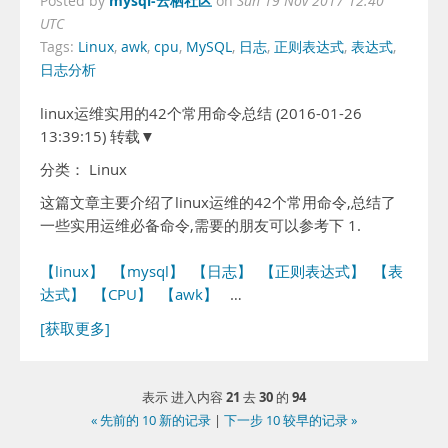
mysql-云栖社区
Posted by
on
Sun 19 Nov 2017 12:40
UTC
Tags:
Linux
,
awk
,
cpu
,
MySQL
,
日志
,
正则表达式
,
表达式
,
日志分析
linux运维实用的42个常用命令总结 (2016-01-26
13:39:15) 转载▼
分类： Linux
这篇文章主要介绍了linux运维的42个常用命令,总结了
一些实用运维必备命令,需要的朋友可以参考下 1.
【linux】
【mysql】
【日志】
【正则表达式】
【表
达式】
【CPU】
【awk】
…
[获取更多]
21
30
94
表示 进入内容
去
的
« 先前的 10 新的记录
|
下一步 10 较早的记录 »