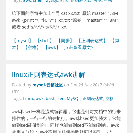
Tags:
awk
,
shell
,
MySQL
,
同步
,
正则表达式
,
脚本
,
空格
给下面的字符中加上""号 cat xx.txt 原始 master 1.8M
awk '{print "\""$0"\""}' xx.txt "原始" "master" "1.8M"
或者 sed 's/^/\"/;s/$/\"/' xx.
【mysql】
【shell】
【同步】
【正则表达式】
【脚
本】
【空格】
【awk】
点击查看原文>
linux正则表达式awk讲解
mysql-云栖社区
Posted by
on
Sun 26 Nov 2017 04:08
UTC
Tags:
Linux
,
awk
,
bash
,
sed
,
MySQL
,
正则表达式
,
空格
awk和sed一样是流式编辑器，它也是针对文档中的行来
操作的，一行一行的去执行。awk比sed更加强大，它能
做到sed能做到的，同样也能做到sed不能做到的。awk
常用来分段； awk不用加任何参数就可以实现 + ? * .