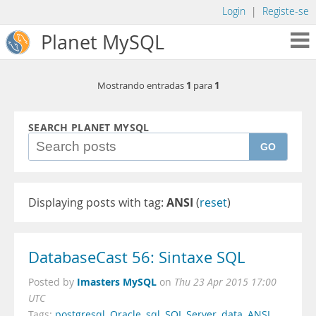
Login
|
Registe-se
Planet MySQL
1
1
Mostrando entradas
para
SEARCH PLANET MYSQL
GO
Displaying posts with tag:
ANSI
(
reset
)
DatabaseCast 56: Sintaxe SQL
Imasters MySQL
Posted by
on
Thu 23 Apr 2015 17:00
UTC
Tags:
postgresql
,
Oracle
,
sql
,
SQL Server
,
data
,
ANSI
,