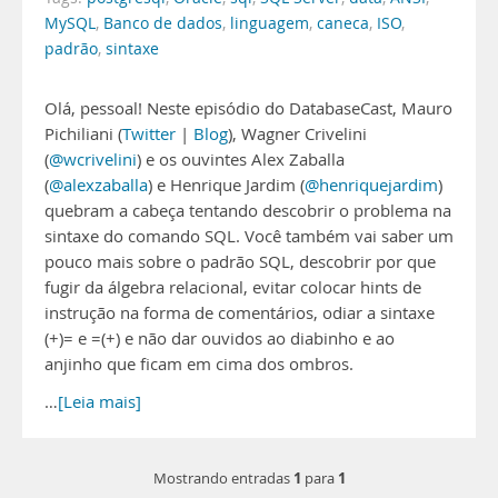
MySQL
,
Banco de dados
,
linguagem
,
caneca
,
ISO
,
padrão
,
sintaxe
Olá, pessoal! Neste episódio do DatabaseCast, Mauro
Pichiliani (
Twitter
|
Blog
), Wagner Crivelini
(
@wcrivelini
) e os ouvintes Alex Zaballa
(
@alexzaballa
) e Henrique Jardim (
@henriquejardim
)
quebram a cabeça tentando descobrir o problema na
sintaxe do comando SQL. Você também vai saber um
pouco mais sobre o padrão SQL, descobrir por que
fugir da álgebra relacional, evitar colocar hints de
instrução na forma de comentários, odiar a sintaxe
(+)= e =(+) e não dar ouvidos ao diabinho e ao
anjinho que ficam em cima dos ombros.
…
[Leia mais]
1
1
Mostrando entradas
para