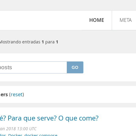
HOME
META
Mostrando entradas
1
para
1
GO
ners
(
reset
)
é? Para que serve? O que come?
Jan 2018 13:00 UTC
dos
,
Docker
,
docker compose