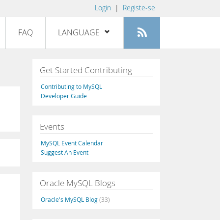
Login
|
Registe-se
FAQ
LANGUAGE
English
Get Started Contributing
Deutsch
Contributing to MySQL
Español
Developer Guide
Français
Events
Italiano
日本語
MySQL Event Calendar
Suggest An Event
Русский
Português
Oracle MySQL Blogs
中文
Oracle's MySQL Blog
(33)