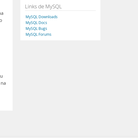
Links de MySQL
ma
MySQL Downloads
o
MySQL Docs
MySQL Bugs
MySQL Forums
ou
 na