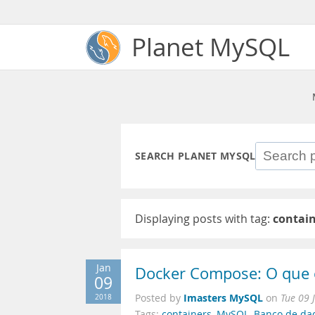
Planet MySQL
SEARCH PLANET MYSQL
Displaying posts with tag:
contai
Jan
Docker Compose: O que 
09
Imasters MySQL
2018
Posted by
on
Tue 09 
Tags:
containers
,
MySQL
,
Banco de da