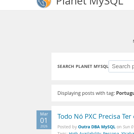
Planet MySQL
SEARCH PLANET MYSQL
Displaying posts with tag:
Portug
Mar
Todo Nó PXC Precisa Ter 
01
Outra DBA MySQL
2026
Posted by
on
Sun 0
Tags:
High Availability
,
Percona
,
Xtrab