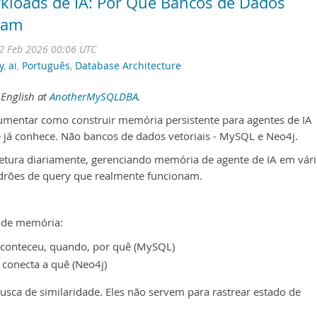
kloads de IA: Por Que Bancos de Dados
tam
2 Feb 2026 00:06 UTC
y
,
ai
,
Português
,
Database Architecture
 English at
AnotherMySQLDBA
.
umentar como construir memória persistente para agentes de IA
já conhece. Não bancos de dados vetoriais - MySQL e Neo4j.
itetura diariamente, gerenciando memória de agente de IA em vár
adrões de query que realmente funcionam.
s de memória:
aconteceu, quando, por quê (MySQL)
 conecta a quê (Neo4j)
usca de similaridade. Eles não servem para rastrear estado de