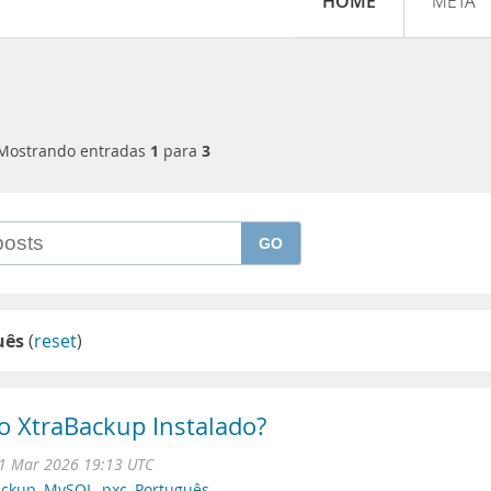
HOME
META
Mostrando entradas
1
para
3
GO
uês
(
reset
)
o XtraBackup Instalado?
1 Mar 2026 19:13 UTC
ackup
,
MySQL
,
pxc
,
Português