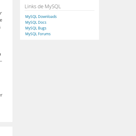
Links de MySQL
r
MySQL Downloads
e
MySQL Docs
s
MySQL Bugs
MySQL Forums
a
—
er