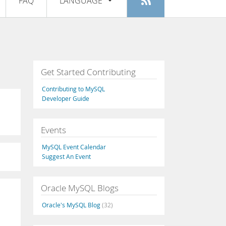
FAQ
LANGUAGE
Login
|
Registe-se
English
Deutsch
Español
Get Started Contributing
Français
Contributing to MySQL
Italiano
Developer Guide
日本語
Events
Русский
MySQL Event Calendar
Português
Suggest An Event
中文
Oracle MySQL Blogs
Oracle's MySQL Blog
(32)