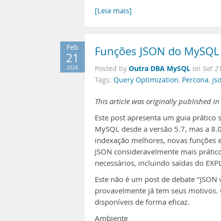
[Leia mais]
Feb
Funções JSON do MySQL 8
21
Outra DBA MySQL
2026
Posted by
on
Sat 2
Tags:
Query Optimization
,
Percona
,
js
This article was originally published in
Este post apresenta um guia prático
MySQL desde a versão 5.7, mas a 8.0
indexação melhores, novas funções e
JSON consideravelmente mais prátic
necessários, incluindo saídas do E
Este não é um post de debate "JSON 
provavelmente já tem seus motivos. O
disponíveis de forma eficaz.
Ambiente