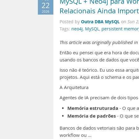
MySQL + Neo4j para Wor
22
Relacionais Ainda Impor
2026
Outra DBA MySQL
Posted by
on
Sun 2
Tags:
neo4j
,
MySQL
,
persistent memor
This article was originally published in
Então eu pensei que era hora de doc
usando os bancos de dados que você 
Isso não é teórico. Eu uso essa arqu
projetos. Aqui está o schema e os p
A Arquitetura
Agentes de IA precisam de dois tipo
Memória estruturada
- O que 
Memória de padrões
- O que se
Bancos de dados vetoriais são para b
workflow ou …