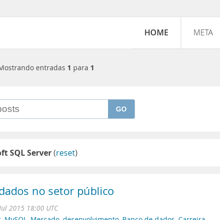
HOME
META
Mostrando entradas
1
para
1
GO
ft SQL Server
(
reset
)
dados no setor público
Jul 2015 18:00 UTC
r
,
MySQL
,
Mercado
,
desenvolvimento
,
Banco de dados
,
Carreira
,