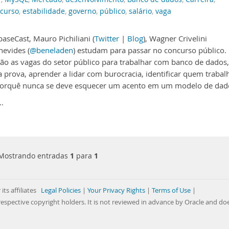
curso
,
estabilidade
,
governo
,
público
,
salário
,
vaga
aseCast, Mauro Pichiliani (
Twitter
|
Blog
), Wagner Crivelini
nevides (
@beneladen
) estudam para passar no concurso público.
são as vagas do setor público para trabalhar com banco de dados,
 prova, aprender a lidar com burocracia, identificar quem trabal
 porquê nunca se deve esquecer um acento em um modelo de dad
…
Mostrando entradas
1
para
1
its affiliates
Legal Policies
|
Your Privacy Rights
|
Terms of Use
|
respective copyright holders. It is not reviewed in advance by Oracle and do