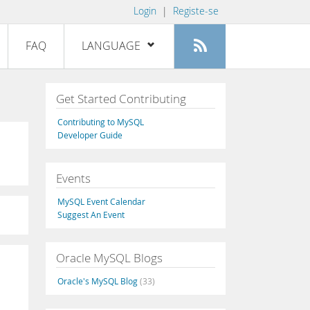
Login
|
Registe-se
FAQ
LANGUAGE
English
Get Started Contributing
Deutsch
Contributing to MySQL
Español
Developer Guide
Français
Events
Italiano
日本語
MySQL Event Calendar
Suggest An Event
Русский
Português
Oracle MySQL Blogs
中文
Oracle's MySQL Blog
(33)