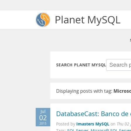
Planet MySQL
SEARCH PLANET MYSQL
Displaying posts with tag:
Microso
Jul
DatabaseCast: Banco de 
02
Imasters MySQL
2015
Posted by
on
Thu 02 
Tags:
SQL Server
,
Microsoft SQL Serve