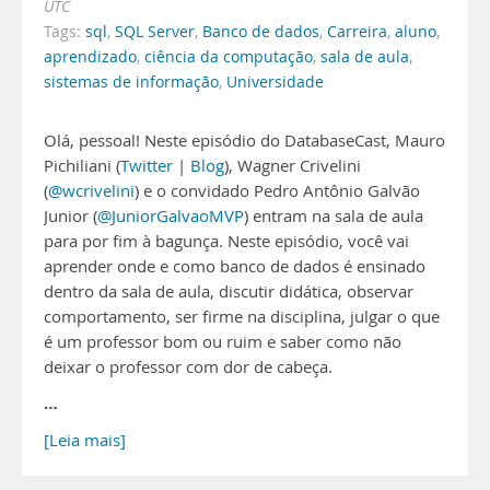
UTC
Tags:
sql
,
SQL Server
,
Banco de dados
,
Carreira
,
aluno
,
aprendizado
,
ciência da computação
,
sala de aula
,
sistemas de informação
,
Universidade
Olá, pessoal! Neste episódio do DatabaseCast, Mauro
Pichiliani (
Twitter
|
Blog
), Wagner Crivelini
(
@wcrivelini
) e o convidado Pedro Antônio Galvão
Junior (
@JuniorGalvaoMVP
) entram na sala de aula
para por fim à bagunça. Neste episódio, você vai
aprender onde e como banco de dados é ensinado
dentro da sala de aula, discutir didática, observar
comportamento, ser firme na disciplina, julgar o que
é um professor bom ou ruim e saber como não
deixar o professor com dor de cabeça.
…
[Leia mais]