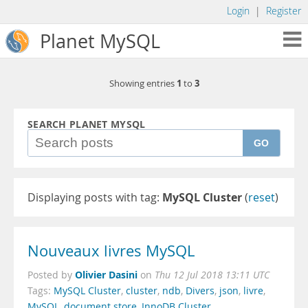
Login
|
Register
Planet MySQL
1
3
Showing entries
to
SEARCH PLANET MYSQL
GO
Displaying posts with tag:
MySQL Cluster
(
reset
)
Nouveaux livres MySQL
Olivier Dasini
Posted by
on
Thu 12 Jul 2018 13:11 UTC
Tags:
MySQL Cluster
,
cluster
,
ndb
,
Divers
,
json
,
livre
,
MySQL
,
document store
,
InnoDB Cluster