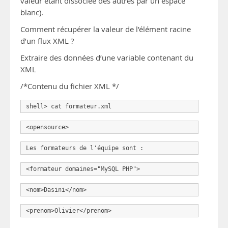
valeur étant dissociée des autres par un espace
blanc).
Comment récupérer la valeur de l’élément racine
d’un flux XML ?
Extraire des données d’une variable contenant du
XML
/*Contenu du fichier XML */
shell> cat formateur.xml
<opensource>
Les formateurs de l'équipe sont :
<formateur domaines="MySQL PHP">
<nom>Dasini</nom>
<prenom>Olivier</prenom>