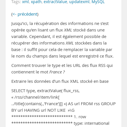
Tags:
xml
,
xpath
,
extractValue
,
updatexml
,
MySQL
(
<- précédent
)
Jusqu’ici, la récupération des informations ne s’est
opérée qu’en lisant un flux
XML
stocké dans une
variable. Cependant, il est également possible de
récupérer des informations
XML
stockées dans la
base : il suffit pour cela de remplacer la variable par
le nom du champs dans lequel est enregistré ce flux.
Comment trouver le type et les URL des flux RSS qui
contiennent le mot
France ?
Extraire les données d’un flux XML stocké en base
SELECT type, extractValue( flux_rss,
« /rss/channel/item/link[
../title[contains(.,'France')]] ») AS url FROM rss GROUP
BY url HAVING url NOT LIKE »\G
*************************** 1. row
*************************** type: international