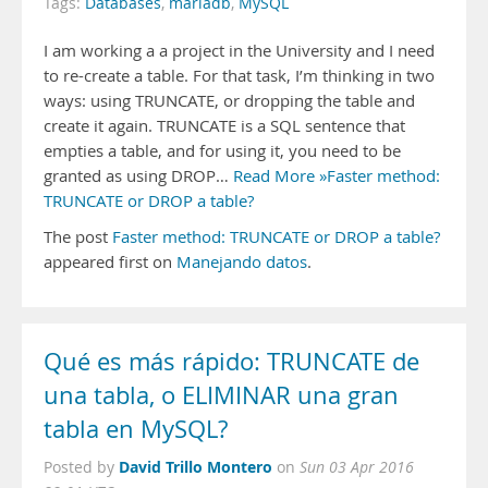
Tags:
Databases
,
mariadb
,
MySQL
I am working a a project in the University and I need
to re-create a table. For that task, I’m thinking in two
ways: using TRUNCATE, or dropping the table and
create it again. TRUNCATE is a SQL sentence that
empties a table, and for using it, you need to be
granted as using DROP…
Read More »Faster method:
TRUNCATE or DROP a table?
The post
Faster method: TRUNCATE or DROP a table?
appeared first on
Manejando datos
.
Qué es más rápido: TRUNCATE de
una tabla, o ELIMINAR una gran
tabla en MySQL?
David Trillo Montero
Posted by
on
Sun 03 Apr 2016