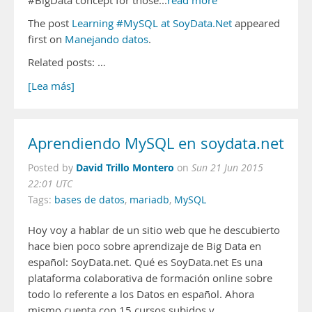
#BigData concept for those...
read more
The post
Learning #MySQL at SoyData.Net
appeared
first on
Manejando datos
.
Related posts: …
[Lea más]
Aprendiendo MySQL en soydata.net
David Trillo Montero
Posted by
on
Sun 21 Jun 2015
22:01 UTC
Tags:
bases de datos
,
mariadb
,
MySQL
Hoy voy a hablar de un sitio web que he descubierto
hace bien poco sobre aprendizaje de Big Data en
español: SoyData.net. Qué es SoyData.net Es una
plataforma colaborativa de formación online sobre
todo lo referente a los Datos en español. Ahora
mismo cuenta con 15 cursos subidos y