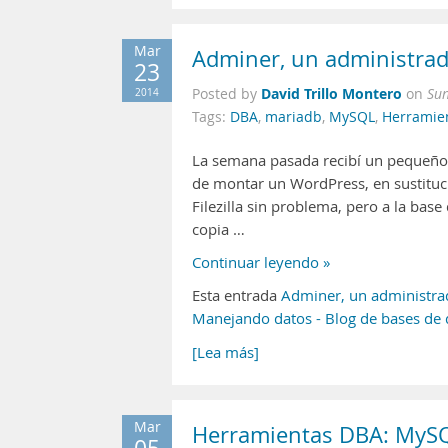
Mar
Adminer, un administrad
23
David Trillo Montero
2014
Posted by
on
Su
Tags:
DBA
,
mariadb
,
MySQL
,
Herramie
La semana pasada recibí un pequeño 
de montar un WordPress, en sustituci
Filezilla sin problema, pero a la ba
copia …
Continuar leyendo »
Esta entrada
Adminer, un administra
Manejando datos - Blog de bases de
[Lea más]
Mar
Herramientas DBA: MyS