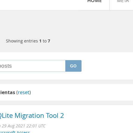
HOME
META
Showing entries
1
to
7
GO
ientas
(
reset
)
Lite Migration Tool 2
 29 Aug 2021 22:01 UTC
icrosoft Access