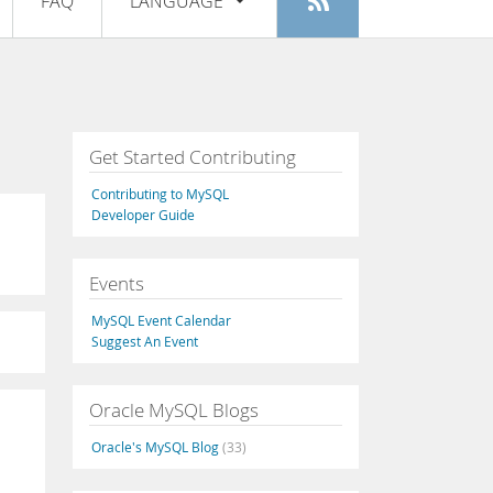
FAQ
LANGUAGE
Login
|
Registrar
English
Deutsch
Español
Get Started Contributing
Français
Contributing to MySQL
Italiano
Developer Guide
日本語
Events
Русский
MySQL Event Calendar
Português
Suggest An Event
中文
Oracle MySQL Blogs
Oracle's MySQL Blog
(33)