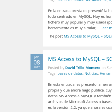
En la entrada previa os presenté la 
todo centrado en MySQL. Hoy es hora
fichero muy popular y muy usada (por
herramienta es muy similar,…
Leer m
The post
MS Access to MySQL – SQLit
Jan
MS Access to MySQL – SQ
08
David Trillo Montero
2017
Posted by
on
Sun
Tags:
bases de datos
,
Noticias
,
Herram
En esta entrada les presento la herr
propia y que ahora hago pública, cuy
datos MS Access a MySQL y también a 
archivos de Microsoft Access a base
es la versión 2.2, ya que ahora es c