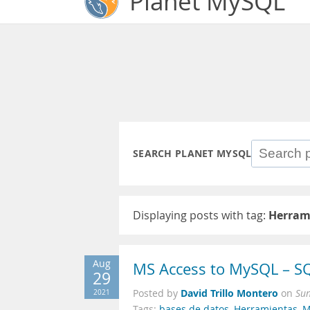
Planet MySQL
SEARCH PLANET MYSQL
Displaying posts with tag:
Herram
Aug
MS Access to MySQL – SQ
29
David Trillo Montero
2021
Posted by
on
Sun
Tags:
bases de datos
,
Herramientas
,
M