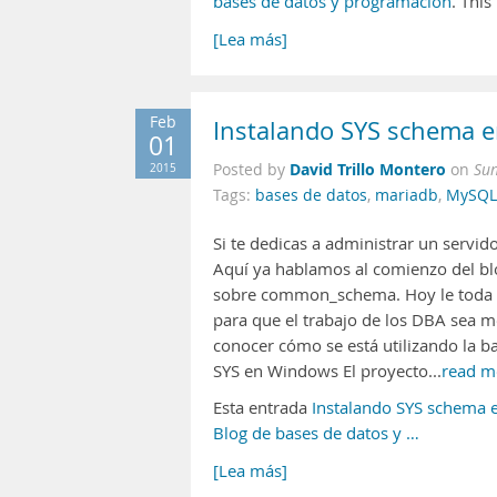
bases de datos y programación
. This
[Lea más]
Feb
Instalando SYS schema 
01
David Trillo Montero
2015
Posted by
on
Sun
Tags:
bases de datos
,
mariadb
,
MySQL
Si te dedicas a administrar un servid
Aquí ya hablamos al comienzo del bl
sobre common_schema. Hoy le toda a
para que el trabajo de los DBA sea m
conocer cómo se está utilizando la b
SYS en Windows El proyecto...
read m
Esta entrada
Instalando SYS schema
Blog de bases de datos y …
[Lea más]