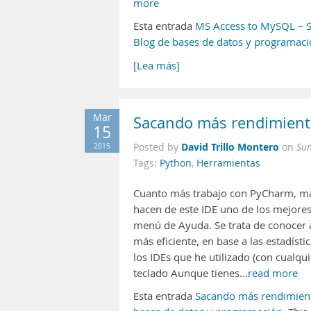
more
Esta entrada
MS Access to MySQL – S
Blog de bases de datos y programac
[Lea más]
Mar
Sacando más rendimien
15
David Trillo Montero
2015
Posted by
on
Su
Tags:
Python
,
Herramientas
Cuanto más trabajo con PyCharm, más
hacen de este IDE uno de los mejores 
menú de Ayuda. Se trata de conocer a
más eficiente, en base a las estadíst
los IDEs que he utilizado (con cualqu
teclado Aunque tienes...
read more
Esta entrada
Sacando más rendimien