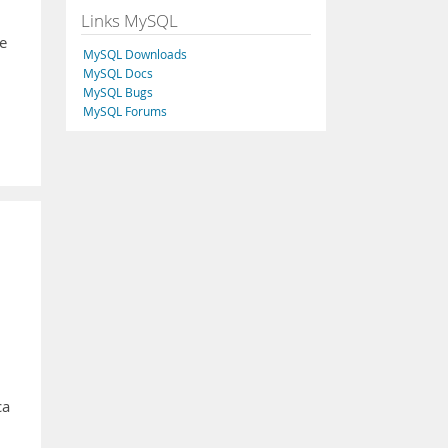
Links MySQL
e
MySQL Downloads
MySQL Docs
MySQL Bugs
MySQL Forums
ca