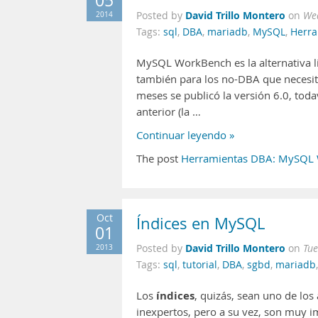
05
David Trillo Montero
2014
Posted by
on
We
Tags:
sql
,
DBA
,
mariadb
,
MySQL
,
Herra
MySQL WorkBench es la alternativa l
también para los no-DBA que necesita
meses se publicó la versión 6.0, toda
anterior (la …
Continuar leyendo »
The post
Herramientas DBA: MySQL
Oct
Índices en MySQL
01
David Trillo Montero
2013
Posted by
on
Tue
Tags:
sql
,
tutorial
,
DBA
,
sgbd
,
mariadb
índices
Los
, quizás, sean uno de lo
inexpertos, pero a su vez, son muy i