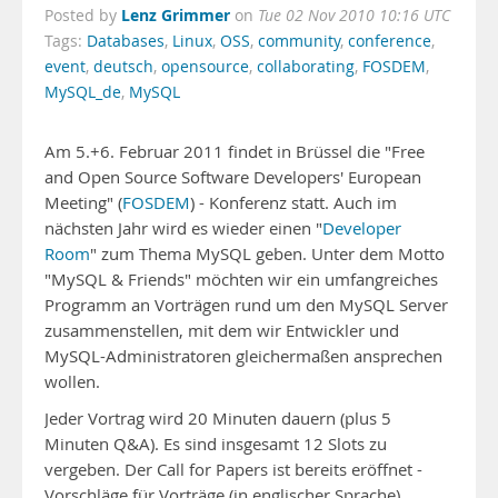
Lenz Grimmer
Posted by
on
Tue 02 Nov 2010 10:16 UTC
Tags:
Databases
,
Linux
,
OSS
,
community
,
conference
,
event
,
deutsch
,
opensource
,
collaborating
,
FOSDEM
,
MySQL_de
,
MySQL
Am 5.+6. Februar 2011 findet in Brüssel die "Free
and Open Source Software Developers' European
Meeting" (
FOSDEM
) - Konferenz statt. Auch im
nächsten Jahr wird es wieder einen "
Developer
Room
" zum Thema MySQL geben. Unter dem Motto
"MySQL & Friends" möchten wir ein umfangreiches
Programm an Vorträgen rund um den MySQL Server
zusammenstellen, mit dem wir Entwickler und
MySQL-Administratoren gleichermaßen ansprechen
wollen.
Jeder Vortrag wird 20 Minuten dauern (plus 5
Minuten Q&A). Es sind insgesamt 12 Slots zu
vergeben. Der Call for Papers ist bereits eröffnet -
Vorschläge für Vorträge (in englischer Sprache)