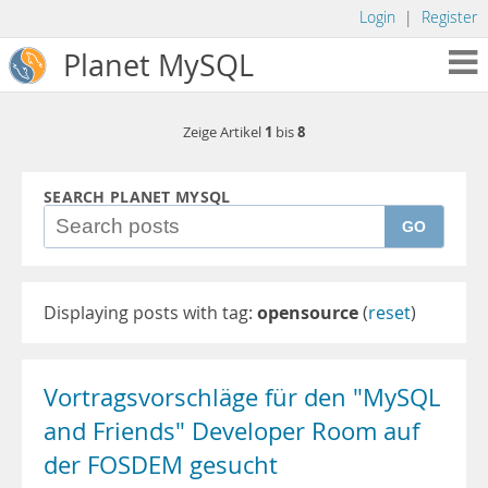
Login
|
Register
Planet MySQL
1
8
Zeige Artikel
bis
SEARCH PLANET MYSQL
GO
Displaying posts with tag:
opensource
(
reset
)
Vortragsvorschläge für den "MySQL
and Friends" Developer Room auf
der FOSDEM gesucht