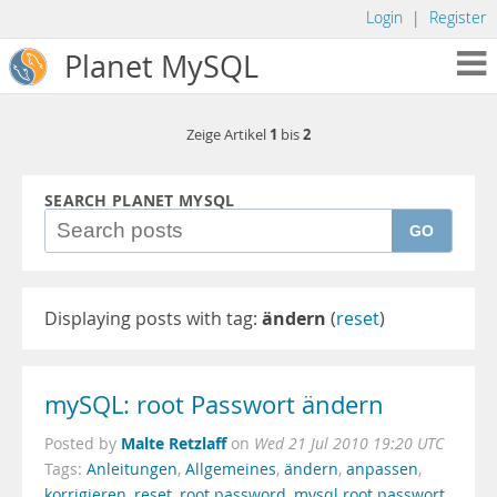
Login
|
Register
Planet MySQL
1
2
Zeige Artikel
bis
SEARCH PLANET MYSQL
GO
Displaying posts with tag:
ändern
(
reset
)
mySQL: root Passwort ändern
Malte Retzlaff
Posted by
on
Wed 21 Jul 2010 19:20 UTC
Tags:
Anleitungen
,
Allgemeines
,
ändern
,
anpassen
,
korrigieren
,
reset
,
root password
,
mysql root passwort