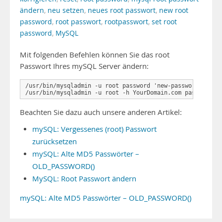
ändern
,
neu setzen
,
neues root passwort
,
new root
password
,
root passwort
,
rootpasswort
,
set root
password
,
MySQL
Mit folgenden Befehlen können Sie das root
Passwort Ihres mySQL Server ändern:
/usr/bin/mysqladmin -u root password 'new-password'

/usr/bin/mysqladmin -u root -h YourDomain.com password '
Beachten Sie dazu auch unsere anderen Artikel:
mySQL: Vergessenes (root) Passwort
zurücksetzen
mySQL: Alte MD5 Passwörter –
OLD_PASSWORD()
MySQL: Root Passwort ändern
mySQL: Alte MD5 Passwörter – OLD_PASSWORD()