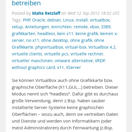
betreiben
Malte Retzlaff
Posted by
on
Wed 12 Sep 2012 18:02 UTC
Tags:
PHP
,
Oracle
,
debian
,
Linux
,
install
,
virtualbox
,
setup
,
Anleitungen
,
einrichten
,
remote
,
vbox
,
3389
,
grafikkarten
,
headless
,
kein x11
,
keine grafik
,
keinen x-
server
,
no x11
,
ohne desktop
,
ohne grafik
,
ohne
Grafikkarte
,
phpvirtualbox
,
virtual-box
,
Virtualbox 4.2
,
virtuelle clients
,
virtuelle pcs
,
virtuelle rechner
,
virtueller maschinen
,
vmware alternative
,
VRDP
,
without graphics card
,
x11
,
XServer
Sie können VirtualBox auch ohne Grafikkarte bzw.
graphische Oberfläche (X11,GUI,…) betreiben. Dieser
Modus nennt sich “headless”. Dafür gibt es durchaus
große Verwendung, denn z.Bsp. haben sauber
installierte Server-Systeme keine graphischen
Oberflächen – wozu auch, denn sie vertreiben Daten
und Dienste und werden von Informatikern (oder
meist Administratoren) durch Fernwartung (z.Bsp.