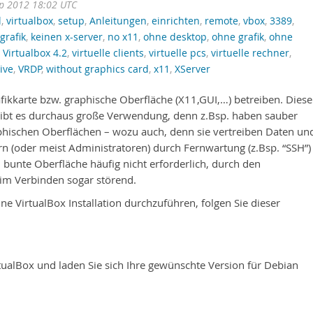
p 2012 18:02 UTC
l
,
virtualbox
,
setup
,
Anleitungen
,
einrichten
,
remote
,
vbox
,
3389
,
grafik
,
keinen x-server
,
no x11
,
ohne desktop
,
ohne grafik
,
ohne
,
Virtualbox 4.2
,
virtuelle clients
,
virtuelle pcs
,
virtuelle rechner
,
ive
,
VRDP
,
without graphics card
,
x11
,
XServer
ikkarte bzw. graphische Oberfläche (X11,GUI,…) betreiben. Diese
gibt es durchaus große Verwendung, denn z.Bsp. haben sauber
aphischen Oberflächen – wozu auch, denn sie vertreiben Daten un
n (oder meist Administratoren) durch Fernwartung (z.Bsp. “SSH”)
d bunte Oberfläche häufig nicht erforderlich, durch den
m Verbinden sogar störend.
e VirtualBox Installation durchzuführen, folgen Sie dieser
ualBox und laden Sie sich Ihre gewünschte Version für Debian