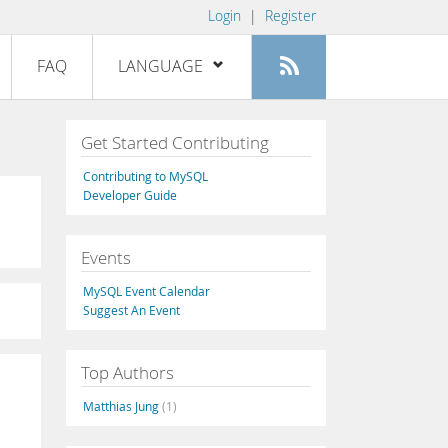
Login
|
Register
FAQ
LANGUAGE
English
Get Started Contributing
Deutsch
Contributing to MySQL
Español
Developer Guide
Français
Events
Italiano
日本語
MySQL Event Calendar
Suggest An Event
Русский
Português
Top Authors
中文
Matthias Jung
(1)