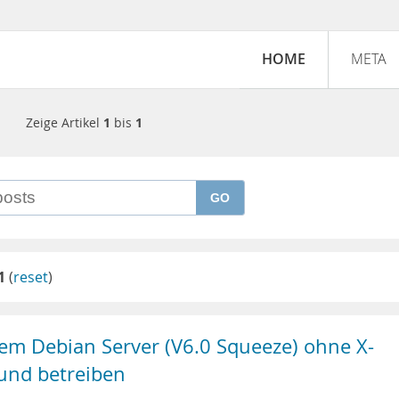
HOME
META
Zeige Artikel
1
bis
1
GO
1
(
reset
)
nem Debian Server (V6.0 Squeeze) ohne X-
 und betreiben