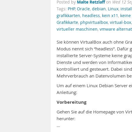
Malte Retzlaff
Posted by
on
Wed 12 Se
Tags:
PHP
,
Oracle
,
debian
,
Linux
,
instal
grafikkarten
,
headless
,
kein x11
,
keine 
Grafikkarte
,
phpvirtualbox
,
virtual-box
virtueller maschinen
,
vmware alternat
Sie können VirtualBox auch ohne Graf
Modus nennt sich “headless”. Dafür 
installierte Server-Systeme keine gr
Dienste und werden von Informatiker
kontrolliert und gesteuert. Dabei sin
Mehrverbrauch an Datenvolumen bei
Um auf einem Linux Debian Server ein
Anleitung:
Vorbereitung
Gehen Sie auf die Homepage von Virt
herunter:
…