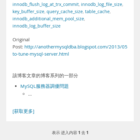
innodb_flush_log_at_trx_commit
,
innodb_log_file_size
,
key_buffer_size
,
query_cache_size
,
table_cache
,
innodb_additional_mem_pool_size
,
innodb_log_buffer_size
Original
Post:
http://anothermysqldba.blogspot.com/2013/05/how
to-tune-mysql-server.html
該博客文章的博客系列的一部分
MySQL服務器調優問題
…
[获取更多]
1
1
表示 进入内容
去