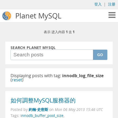
登入
|
注册
Planet MySQL
1
1
表示 进入内容
去
SEARCH PLANET MYSQL
GO
Displaying posts with tag:
innodb_log_file_size
(
reset
)
如何調整MySQL服務器的
約翰·史密斯
Posted by
on
Mon 06 May 2013 15:46 UTC
Tags:
innodb_buffer_pool_size
,