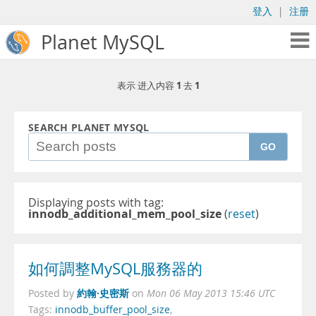
登入
|
注册
Planet MySQL
1
1
表示 进入内容
去
SEARCH PLANET MYSQL
GO
Displaying posts with tag:
innodb_additional_mem_pool_size
(
reset
)
如何調整MySQL服務器的
約翰·史密斯
Posted by
on
Mon 06 May 2013 15:46 UTC
Tags:
innodb_buffer_pool_size
,