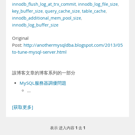
innodb_flush_log_at_trx_commit
,
innodb_log_file_size
,
key_buffer_size
,
query_cache_size
,
table_cache
,
innodb_additional_mem_pool_size
,
innodb_log_buffer_size
Original
Post:
http://anothermysqldba.blogspot.com/2013/05/how
to-tune-mysql-server.html
該博客文章的博客系列的一部分
MySQL服務器調優問題
…
[获取更多]
1
1
表示 进入内容
去