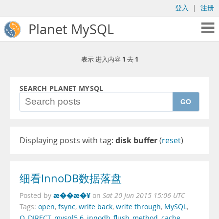
登入
|
注册
Planet MySQL
1
1
表示 进入内容
去
SEARCH PLANET MYSQL
GO
Displaying posts with tag:
disk buffer
(
reset
)
细看InnoDB数据落盘
æ��æ�¥
Posted by
on
Sat 20 Jun 2015 15:06 UTC
Tags:
open
,
fsync
,
write back
,
write through
,
MySQL
,
O_DIRECT
,
mysql5.6
,
innodb_flush_method
,
cache