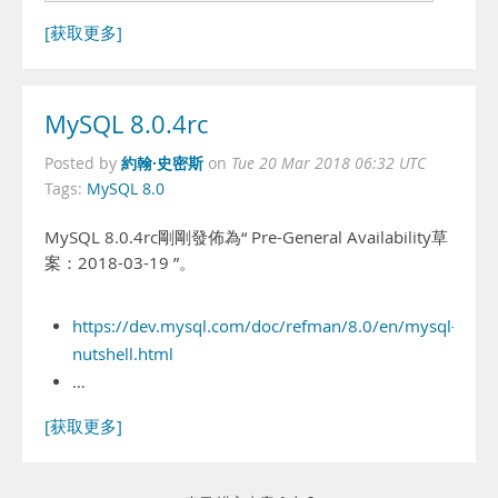
[获取更多]
MySQL 8.0.4rc
約翰·史密斯
Posted by
on
Tue 20 Mar 2018 06:32 UTC
Tags:
MySQL 8.0
MySQL 8.0.4rc剛剛發佈為“ Pre-General Availability草
案：2018-03-19 ”。
https://dev.mysql.com/doc/refman/8.0/en/mysql-
nutshell.html
…
[获取更多]