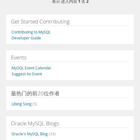
1
2
表示 进入内容
去
Get Started Contributing
Contributing to MySQL
Developer Guide
Events
MySQL Event Calendar
Suggest An Event
最热门的前20位作者
Libing Song
(5)
Oracle MySQL Blogs
Oracle's MySQL Blog
(33)