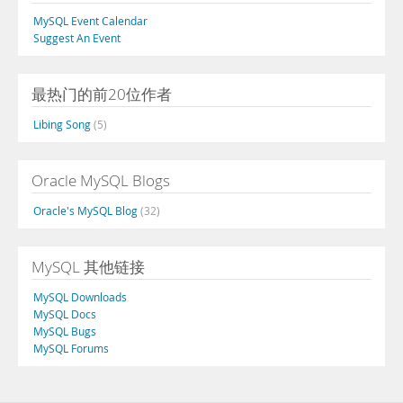
MySQL Event Calendar
Suggest An Event
最热门的前20位作者
Libing Song
(5)
Oracle MySQL Blogs
Oracle's MySQL Blog
(32)
MySQL 其他链接
MySQL Downloads
MySQL Docs
MySQL Bugs
MySQL Forums