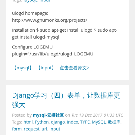
Tags:
MySQL
,
input
ulogd homepage:
http://www.gnumonks.org/projects/
Installation $ sudo apt-get install ulogd $ sudo apt-
get install ulogd-mysql
Configure LOGEMU
plugin="/usr/lib/ulogd/ulogd_LOGEMU.
【mysql】
【input】
点击查看原文>
Django学习（四）表单，让数据库更
强大
mysql-云栖社区
Posted by
on
Tue 19 Dec 2017 01:33 UTC
Tags:
html
,
Python
,
django
,
index
,
TYPE
,
MySQL
,
数据库
,
form
,
request
,
url
,
input