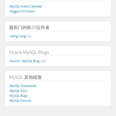
MySQL Event Calendar
Suggest An Event
最热门的前20位作者
Libing Song
(4)
Oracle MySQL Blogs
Oracle's MySQL Blog
(29)
MySQL 其他链接
MySQL Downloads
MySQL Docs
MySQL Bugs
MySQL Forums