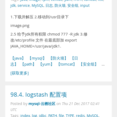
jdk
,
service
,
MySQL
,
日志
,
防火墙
,
安全组
,
input
1.下载并解压 2.移动到/usr目录下
image.png
2.5 给予jdk所有权限 chmod 777 -R jdk 3.修
改/etc/profile 文件 在最底部加 export
JAVA_HOME=/usr/java/jdk1.
【java】
【mysql】
【防火墙】
【日
志】
【path】
【yum】
【tomcat】
【安全组】
…
[获取更多]
98.4. logstash 配置项
mysql-云栖社区
Posted by
on
Thu 21 Dec 2017 02:41
UTC
Tags:
index
,
log
,
jdbc
,
PATH
,
file
,
TYPE
,
redis
,
MySQL
,