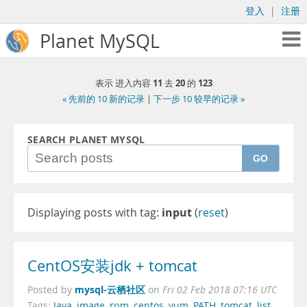
登入
|
注册
Planet MySQL
11
20
123
表示 进入内容
去
的
« 先前的 10 新的记录
|
下一步 10 较早的记录 »
SEARCH PLANET MYSQL
GO
Displaying posts with tag:
input
(
reset
)
CentOS安装jdk + tomcat
mysql-云栖社区
Posted by
on
Fri 02 Feb 2018 07:16 UTC
Tags:
Java
,
image
,
rpm
,
centos
,
yum
,
PATH
,
tomcat
,
list
,