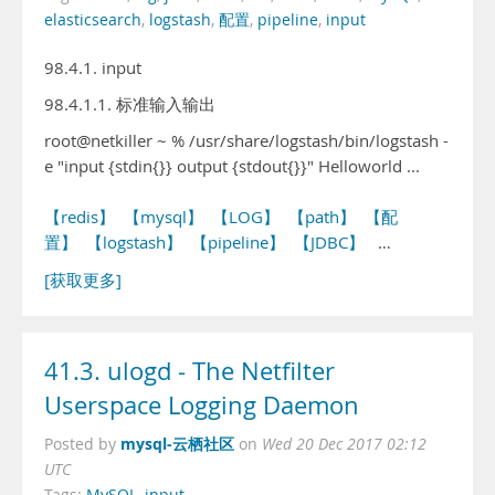
elasticsearch
,
logstash
,
配置
,
pipeline
,
input
98.4.1. input
98.4.1.1. 标准输入输出
root@netkiller ~ % /usr/share/logstash/bin/logstash -
e "input {stdin{}} output {stdout{}}" Helloworld ...
【redis】
【mysql】
【LOG】
【path】
【配
置】
【logstash】
【pipeline】
【JDBC】
…
[获取更多]
41.3. ulogd - The Netfilter
Userspace Logging Daemon
mysql-云栖社区
Posted by
on
Wed 20 Dec 2017 02:12
UTC