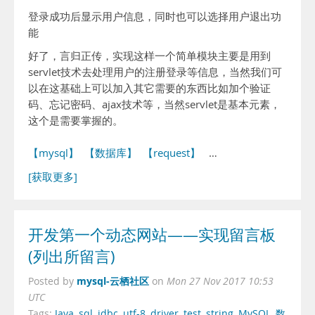
登录成功后显示用户信息，同时也可以选择用户退出功
能
好了，言归正传，实现这样一个简单模块主要是用到
servlet技术去处理用户的注册登录等信息，当然我们可
以在这基础上可以加入其它需要的东西比如加个验证
码、忘记密码、ajax技术等，当然servlet是基本元素，
这个是需要掌握的。
【mysql】
【数据库】
【request】
…
[获取更多]
开发第一个动态网站——实现留言板
(列出所留言)
mysql-云栖社区
Posted by
on
Mon 27 Nov 2017 10:53
UTC
Tags:
Java
,
sql
,
jdbc
,
utf-8
,
driver
,
test
,
string
,
MySQL
,
数