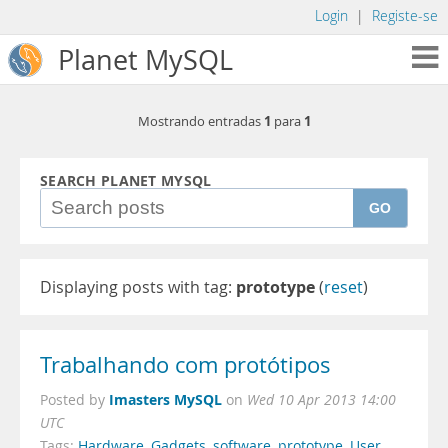
Login
|
Registe-se
Planet MySQL
1
1
Mostrando entradas
para
SEARCH PLANET MYSQL
GO
Displaying posts with tag:
prototype
(
reset
)
Trabalhando com protótipos
Imasters MySQL
Posted by
on
Wed 10 Apr 2013 14:00
UTC
Tags:
Hardware
,
Gadgets
,
software
,
prototype
,
User