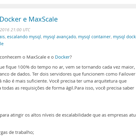
Docker e MaxScale
 2016 21:00 UTC
ais
,
escalando mysql
,
mysql avançado
,
mysql container
,
mysql dock
le
 conhecem o MaxScale e o
Docker
?
que fique 100% do tempo no ar, vem se tornando cada vez maior,
nco de dados. Ter dois servidores que funcionem como Failover
á não é mais suficiente. Você precisa ter uma arquitetura que
 todas as requisições de forma ágil.Para isso, você precisa saber
 para atingir os altos níveis de escalabilidade que as empresas atu
rgas de trabalho;