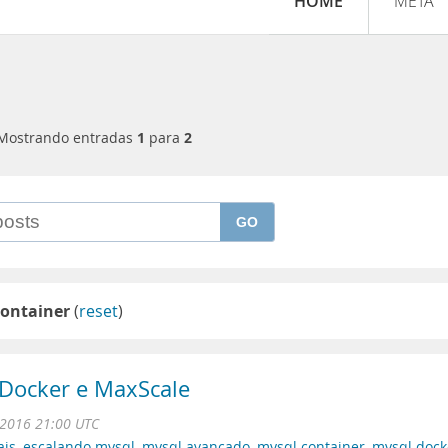
HOME
META
Mostrando entradas
1
para
2
GO
container
(
reset
)
Docker e MaxScale
 2016 21:00 UTC
ais
,
escalando mysql
,
mysql avançado
,
mysql container
,
mysql dock