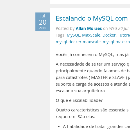
Jul
Escalando o MySQL com 
20
Allan Moraes
2016
Posted by
on
Wed 20 Jul
Tags:
MySQL
,
MaxScale
,
Docker
,
Tutori
mysql docker maxscale
,
mysql maxsca
Vocês já conhecem o MySQL, mas já
A necessidade de se ter um serviço 
principalmente quando falamos de ba
para catástrofes ( MASTER e SLAVE ) j
suporte a carga de acessos e atenda a
escalar a sua arquitetura.
O que é Escalabilidade?
Quatro características são essenciais
requerem. São elas:
A habilidade de tratar grandes ca