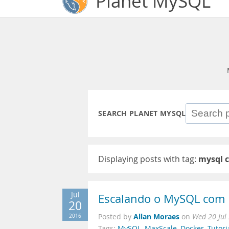
Planet MySQL
SEARCH PLANET MYSQL
Displaying posts with tag:
mysql 
Jul
Escalando o MySQL com 
20
Allan Moraes
2016
Posted by
on
Wed 20 Jul
Tags:
MySQL
,
MaxScale
,
Docker
,
Tutori