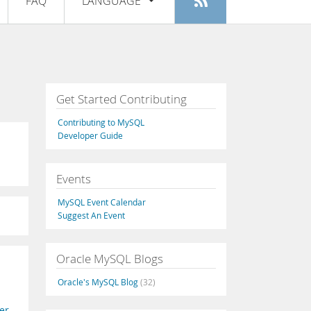
FAQ
LANGUAGE
Login
|
Registe-se
English
Deutsch
Español
Get Started Contributing
Français
Contributing to MySQL
Italiano
Developer Guide
日本語
Events
Русский
MySQL Event Calendar
Português
Suggest An Event
中文
Oracle MySQL Blogs
Oracle's MySQL Blog
(32)
er
,