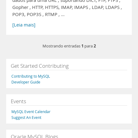
dados para uma URL , suportando DICT, FTP, FTPS ,
Gopher , HTTP, HTTPS, IMAP, IMAPS , LDAP, LDAPS ,
POP3, POP3S , RTMP , …
[Leia mais]
1
2
Mostrando entradas
para
Get Started Contributing
Contributing to MySQL
Developer Guide
Events
MySQL Event Calendar
Suggest An Event
Oracle MySQL Blogs