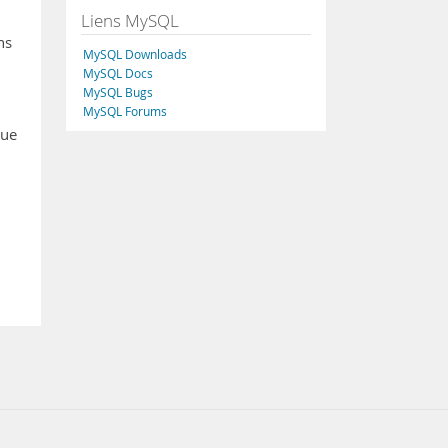
Liens MySQL
ns
MySQL Downloads
MySQL Docs
MySQL Bugs
MySQL Forums
que