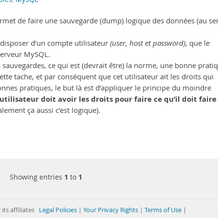
permet de faire une sauvegarde (dump) logique des données (au se
ut disposer d’un compte utilisateur
(user, host et password)
, que le
 serveur MySQL.
 sauvegardes, ce qui est (devrait être) la norme, une bonne prati
ette tache, et par conséquent que cet utilisateur ait les droits qui
onnes pratiques, le but là est d’appliquer le principe du moindre
’utilisateur doit avoir les droits pour faire ce qu’il doit faire
alement ça aussi c’est logique).
Showing entries
1
to
1
its affiliates
Legal Policies
|
Your Privacy Rights
|
Terms of Use
|