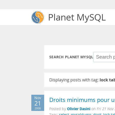
Planet MySQL
SEARCH PLANET MYSQL
Displaying posts with tag:
lock ta
Nov
Droits minimums pour u
21
Olivier Dasini
2008
Posted by
on
Fri 21 Nov
Tags:
select
,
mysqldump
,
droit
,
lock ta