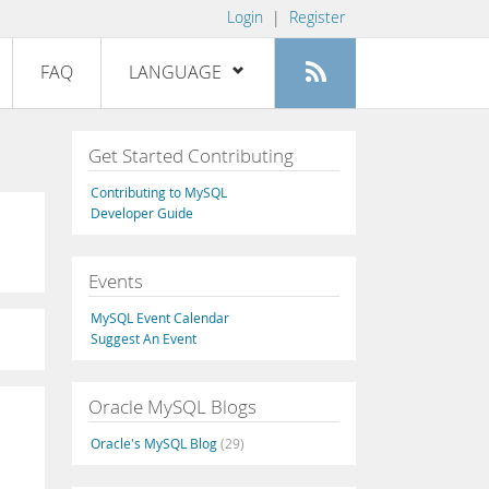
Login
|
Register
FAQ
LANGUAGE
English
Get Started Contributing
Deutsch
Contributing to MySQL
Español
Developer Guide
Français
Events
Italiano
日本語
MySQL Event Calendar
Suggest An Event
Русский
Português
Oracle MySQL Blogs
中文
Oracle's MySQL Blog
(29)