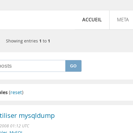
ACCUEIL
META
Showing entries
1
to
1
GO
bles
(
reset
)
tiliser mysqldump
 2008 01:12 UTC
bles
,
MySQL