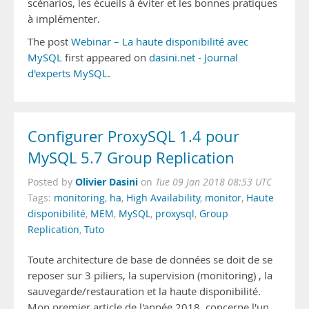
scénarios, les écueils à éviter et les bonnes pratiques
à implémenter.
The post
Webinar – La haute disponibilité avec
MySQL
first appeared on
dasini.net - Journal
d'experts MySQL
.
Configurer ProxySQL 1.4 pour
MySQL 5.7 Group Replication
Olivier Dasini
Posted by
on
Tue 09 Jan 2018 08:53 UTC
Tags:
monitoring
,
ha
,
High Availability
,
monitor
,
Haute
disponibilité
,
MEM
,
MySQL
,
proxysql
,
Group
Replication
,
Tuto
Toute architecture de base de données se doit de se
reposer sur 3 piliers, la supervision (monitoring) , la
sauvegarde/restauration et la haute disponibilité.
Mon premier article de l'année 2018 concerne l'un