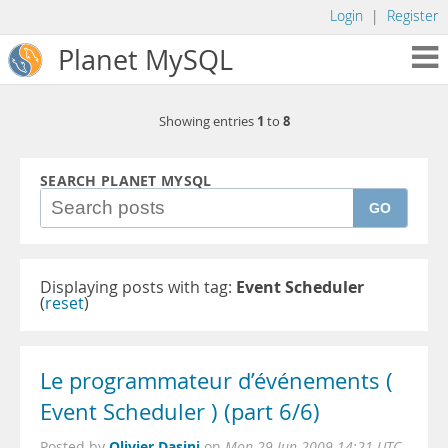
Login
|
Register
Planet MySQL
1
8
Showing entries
to
SEARCH PLANET MYSQL
GO
Displaying posts with tag:
Event Scheduler
(
reset
)
Le programmateur d’événements (
Event Scheduler ) (part 6/6)
Olivier Dasini
Posted by
on
Mon 29 Jun 2009 14:21 UTC