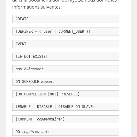
informations suivantes:
CREATE
[DEFINER = { user | CURRENT_USER }]
EVENT
[IF NOT EXISTS]
nom_évènement
ON SCHEDULE 
moment
[ON COMPLETION [NOT] PRESERVE]
[ENABLE | DISABLE | DISABLE ON SLAVE]
[COMMENT '
commentaire
']
DO 
requêtes_sql
;