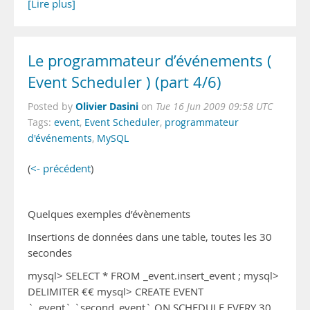
[Lire plus]
Le programmateur d’événements (
Event Scheduler ) (part 4/6)
Olivier Dasini
Posted by
on
Tue 16 Jun 2009 09:58 UTC
Tags:
event
,
Event Scheduler
,
programmateur
d'événements
,
MySQL
(
<- précédent
)
Quelques exemples d’évènements
Insertions de données dans une table, toutes les 30
secondes
mysql> SELECT * FROM _event.insert_event ; mysql>
DELIMITER €€ mysql> CREATE EVENT
`_event`.`second_event` ON SCHEDULE EVERY 30