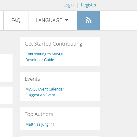
Login
|
Register
FAQ
LANGUAGE
English
Get Started Contributing
Deutsch
Contributing to MySQL
Español
Developer Guide
Français
Events
Italiano
日本語
MySQL Event Calendar
Suggest An Event
Русский
Português
Top Authors
中文
Matthias Jung
(1)