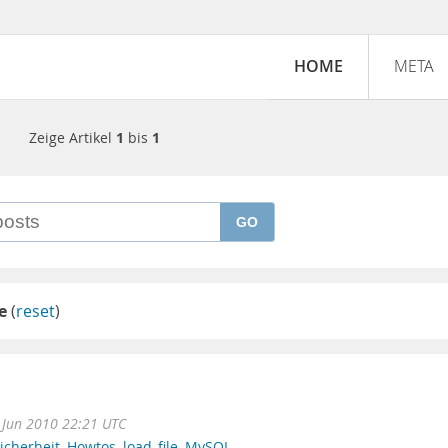
HOME
META
Zeige Artikel
1
bis
1
GO
e
(
reset
)
 Jun 2010 22:21 UTC
icherheit
,
Howtos
,
load_file
,
MySQL