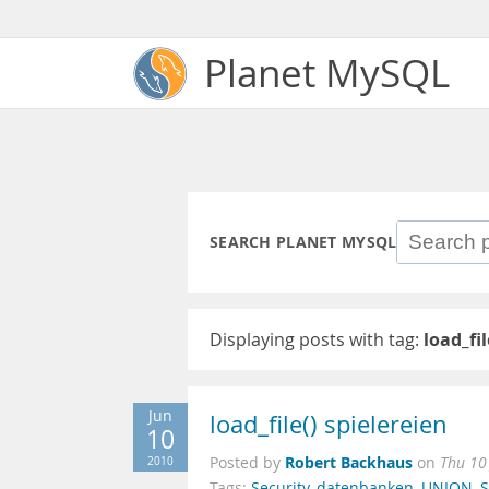
Planet MySQL
SEARCH PLANET MYSQL
Displaying posts with tag:
load_fil
Jun
load_file() spielereien
10
Robert Backhaus
2010
Posted by
on
Thu 10
Tags:
Security
,
datenbanken
,
UNION
,
S