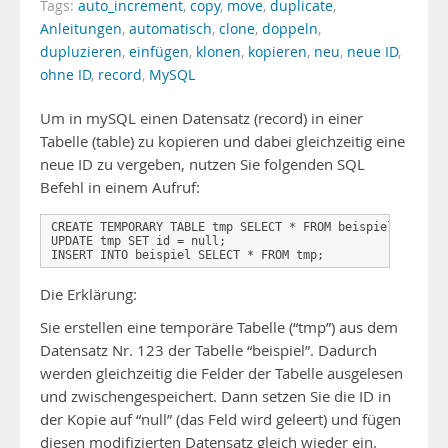
Tags:
auto_increment
,
copy
,
move
,
duplicate
,
Anleitungen
,
automatisch
,
clone
,
doppeln
,
dupluzieren
,
einfügen
,
klonen
,
kopieren
,
neu
,
neue ID
,
ohne ID
,
record
,
MySQL
Um in mySQL einen Datensatz (record) in einer
Tabelle (table) zu kopieren und dabei gleichzeitig eine
neue ID zu vergeben, nutzen Sie folgenden SQL
Befehl in einem Aufruf:
CREATE TEMPORARY TABLE tmp SELECT * FROM beispiel WHERE i
UPDATE tmp SET id = null;

INSERT INTO beispiel SELECT * FROM tmp;
Die Erklärung:
Sie erstellen eine temporäre Tabelle (“tmp”) aus dem
Datensatz Nr. 123 der Tabelle “beispiel”. Dadurch
werden gleichzeitig die Felder der Tabelle ausgelesen
und zwischengespeichert. Dann setzen Sie die ID in
der Kopie auf “null” (das Feld wird geleert) und fügen
diesen modifizierten Datensatz gleich wieder ein.