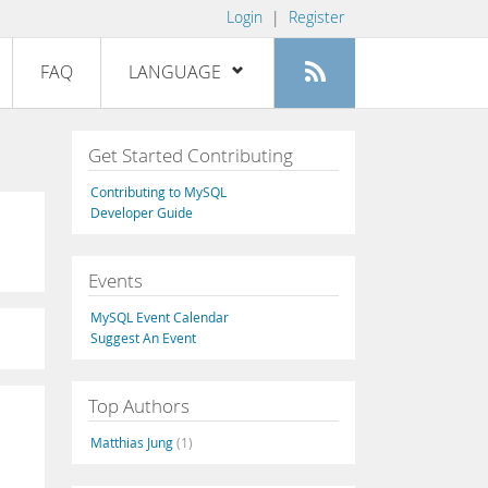
Login
|
Register
FAQ
LANGUAGE
English
Get Started Contributing
Deutsch
Contributing to MySQL
Español
Developer Guide
Français
Events
Italiano
日本語
MySQL Event Calendar
Suggest An Event
Русский
Português
Top Authors
中文
Matthias Jung
(1)
,