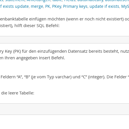
if exists update
,
merge
,
PK
,
PKey
,
Primary keys
,
update if exists
,
My
enbanktabelle einfügen möchten (wenn er noch nicht existiert) o
iert), hilft dieser SQL Befehl:
ry Key (PK) für den einzufügenden Datensatz bereits besteht, nutz
n Ihren angegeben Insert Befehl.
Feldern “A”, “B” (je vom Typ varchar) und “C” (integer). Die Felder 
die leere Tabelle: