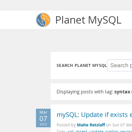
Planet MySQL
SEARCH PLANET MYSQL
Displaying posts with tag:
syntax
Mar
mySQL: Update if exists 
07
Malte Retzlaff
2010
Posted by
on
Sun 07 Ma
Tags:
sql
,
insert
,
update
,
syntax
,
recor