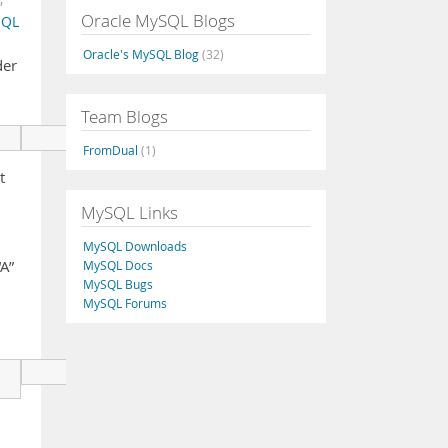
Oracle MySQL Blogs
SQL
Oracle's MySQL Blog
(32)
der
Team Blogs
      INSERT INTO TABLE (FIELDS) VALUES (VALUES) ON DUPLICA
FromDual
(1)
t
MySQL Links
MySQL Downloads
“A”
MySQL Docs
MySQL Bugs
MySQL Forums
      INSERT INTO Test (A,B,C) VALUES ('Testtext A1','Textt