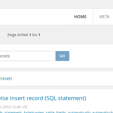
HOME
META
Zeige Artikel
1
bis
1
GO
(
reset
)
else insert record (SQL statement)
r 2010 12:46 UTC
ds
,
statement
,
Anleitungen
,
table
,
Fields
,
automatically
,
automatisch