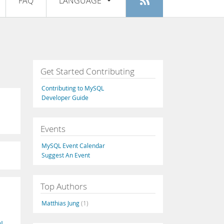
FAQ
LANGUAGE
Login
|
Register
English
Deutsch
Español
Get Started Contributing
Français
Contributing to MySQL
Italiano
Developer Guide
日本語
Events
Русский
MySQL Event Calendar
Português
Suggest An Event
中文
Top Authors
Matthias Jung
(1)
L