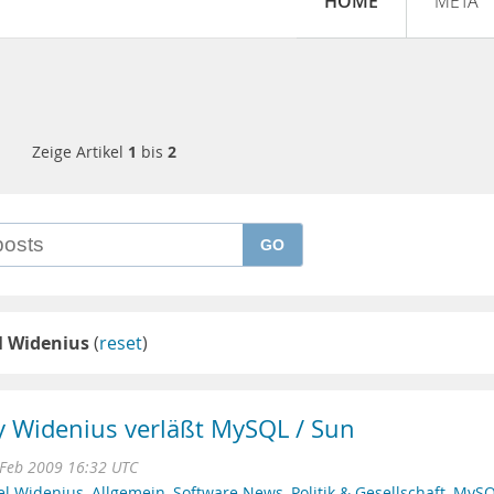
HOME
META
Zeige Artikel
1
bis
2
GO
l Widenius
(
reset
)
 Widenius verläßt MySQL / Sun
 Feb 2009 16:32 UTC
el Widenius
,
Allgemein
,
Software News
,
Politik & Gesellschaft
,
MySQ