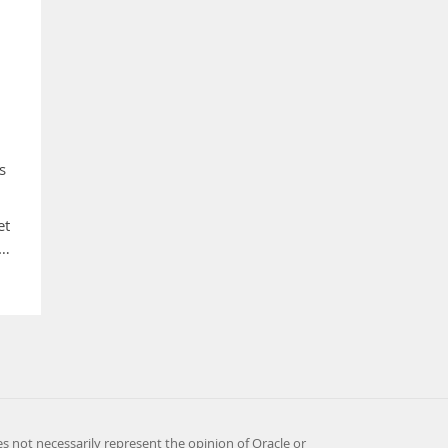
s
et
 …
es not necessarily represent the opinion of Oracle or