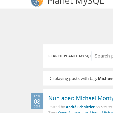
Planet MySQL
SEARCH PLANET MYSQL
Displaying posts with tag:
Michae
Feb
Nun aber: Michael Monty
08
André Schnitzler
2009
Posted by
on
Sun 08
Tags:
Open Source
,
sun
,
Monty
,
Micha