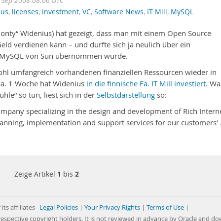
 Sep 2008 08:06 UTC
ius
,
licenses
,
investment
,
VC
,
Software News
,
IT Mill
,
MySQL
nty“ Widenius) hat gezeigt, dass man mit einem Open Source
ld verdienen kann – und durfte sich ja neulich über ein
ls MySQL von Sun übernommen wurde.
wohl umfangreich vorhandenen finanziellen Ressourcen wieder in
ca. 1 Woche hat Widenius
in die finnische Fa. IT Mill investiert
. Wa
le“ so tun, liest sich in der
Selbstdarstellung
so:
company specializing in the design and development of Rich Intern
planning, implementation and support services for our customers‘
Zeige Artikel
1
bis
2
its affiliates
Legal Policies
|
Your Privacy Rights
|
Terms of Use
|
respective copyright holders. It is not reviewed in advance by Oracle and do