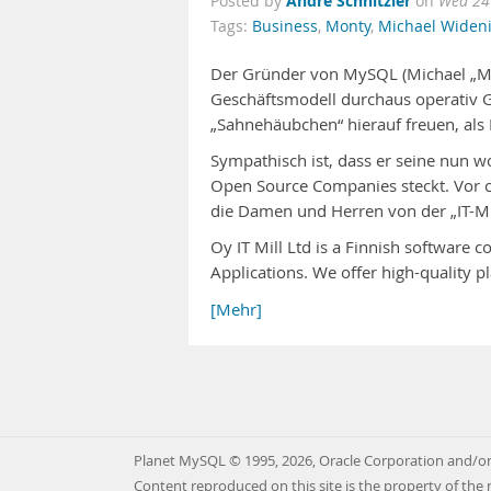
André Schnitzler
Posted by
on
Wed 24
Tags:
Business
,
Monty
,
Michael Widen
Der Gründer von MySQL (Michael „Mo
Geschäftsmodell durchaus operativ Ge
„Sahnehäubchen“ hierauf freuen, a
Sympathisch ist, dass er seine nun 
Open Source Companies steckt. Vor 
die Damen und Herren von der „IT-Müh
Oy IT Mill Ltd is a Finnish software 
Applications. We offer high-quality 
[Mehr]
Planet MySQL © 1995, 2026, Oracle Corporation and/or 
Content reproduced on this site is the property of the 