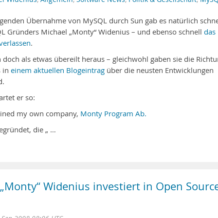
iegenden Übernahme von MySQL durch Sun gab es natürlich schne
QL Gründers Michael „Monty“ Widenius – und ebenso schnell
das
verlassen
.
n doch als etwas übereilt heraus – gleichwohl gaben sie die Richt
s in
einem aktuellen Blogeintrag
über die neusten Entwicklungen
d.
rtet er so:
joined my own company,
Monty Program Ab.
egründet, die „ …
Monty“ Widenius investiert in Open Sourc