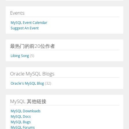
Events
MySQL Event Calendar
Suggest An Event
最热门的前20位作者
Libing Song
(5)
Oracle MySQL Blogs
Oracle's MySQL Blog
(32)
MySQL 其他链接
MySQL Downloads
MySQL Docs
MySQL Bugs
MySQL Forums