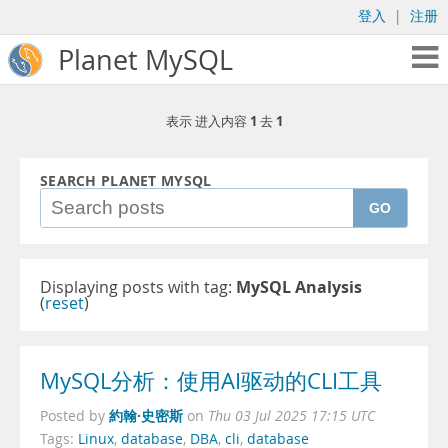
登入
|
注册
Planet MySQL
1
1
表示 进入内容
去
SEARCH PLANET MYSQL
GO
Displaying posts with tag:
MySQL Analysis
(
reset
)
MySQL分析：使用AI驱动的CLI工具
約翰·史密斯
Posted by
on
Thu 03 Jul 2025 17:15 UTC
Tags:
Linux
,
database
,
DBA
,
cli
,
database