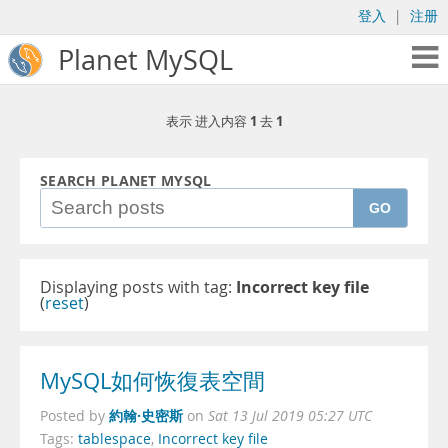
登入
|
注册
Planet MySQL
1
1
表示 进入内容
去
SEARCH PLANET MYSQL
GO
Displaying posts with tag:
Incorrect key file
(
reset
)
MySQL如何恢復表空間
約翰·史密斯
Posted by
on
Sat 13 Jul 2019 05:27 UTC
Tags:
tablespace
,
Incorrect key file