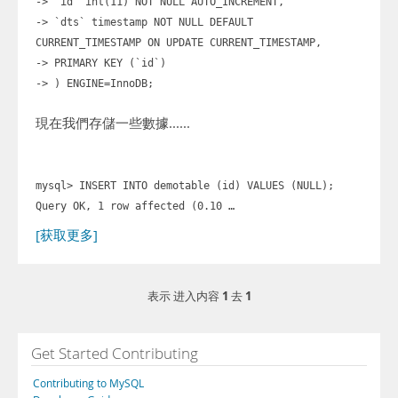
-> `id` int(11) NOT NULL AUTO_INCREMENT,
-> `dts` timestamp NOT NULL DEFAULT
CURRENT_TIMESTAMP ON UPDATE CURRENT_TIMESTAMP,
-> PRIMARY KEY (`id`)
-> ) ENGINE=InnoDB;
現在我們存儲一些數據......
mysql> INSERT INTO demotable (id) VALUES (NULL);
Query OK, 1 row affected (0.10 …
[获取更多]
1
1
表示 进入内容
去
Get Started Contributing
Contributing to MySQL