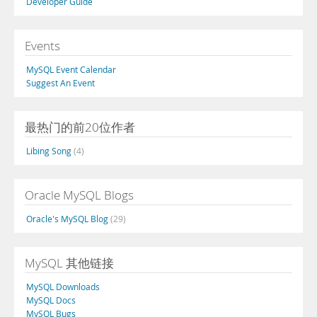
Developer Guide
Events
MySQL Event Calendar
Suggest An Event
最热门的前20位作者
Libing Song
(4)
Oracle MySQL Blogs
Oracle's MySQL Blog
(29)
MySQL 其他链接
MySQL Downloads
MySQL Docs
MySQL Bugs