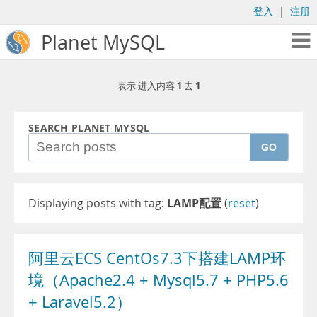
登入
|
注册
Planet MySQL
1
1
表示 进入内容
去
SEARCH PLANET MYSQL
GO
Displaying posts with tag:
LAMP配置
(
reset
)
阿里云ECS CentOs7.3下搭建LAMP环
境（Apache2.4 + Mysql5.7 + PHP5.6
+ Laravel5.2）