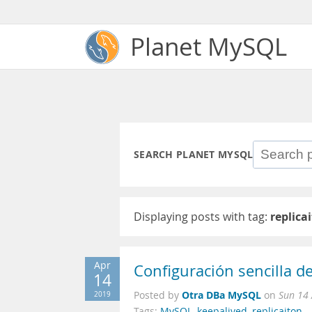
Planet MySQL
SEARCH PLANET MYSQL
Displaying posts with tag:
replica
Apr
Configuración sencilla d
14
Otra DBa MySQL
2019
Posted by
on
Sun 14
Tags:
MySQL
,
keepalived
,
replicaiton