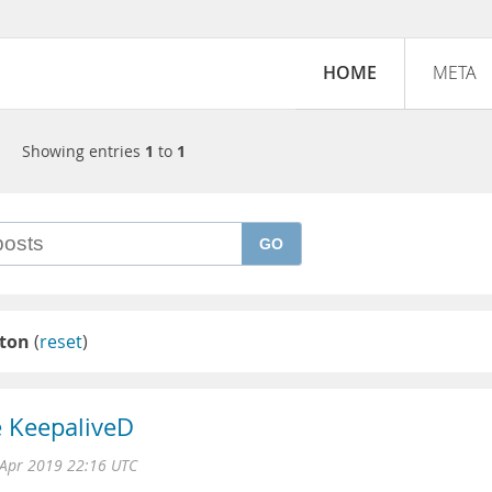
HOME
META
Showing entries
1
to
1
GO
iton
(
reset
)
e KeepaliveD
 Apr 2019 22:16 UTC