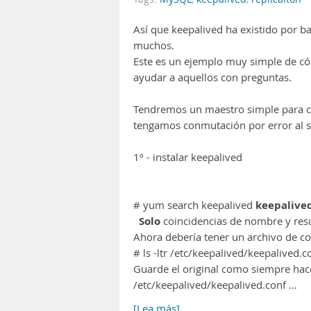
Así que keepalived ha existido por ba
muchos.
Este es un ejemplo muy simple de c
ayudar a aquellos con preguntas.
Tendremos un maestro simple para co
tengamos conmutación por error al 
1º - instalar keepalived
keepalive
# yum search keepalived
Solo
coincidencias de nombre y resu
Ahora debería tener un archivo de co
# ls -ltr /etc/keepalived/keepalived.
Guarde el original como siempre hace 
/etc/keepalived/keepalived.conf …
[Lea más]