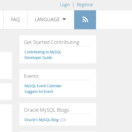
Login
|
Registrar
FAQ
LANGUAGE
English
Get Started Contributing
Deutsch
Contributing to MySQL
Español
Developer Guide
Français
Events
Italiano
日本語
MySQL Event Calendar
Suggest An Event
Русский
Português
Oracle MySQL Blogs
中文
Oracle's MySQL Blog
(33)