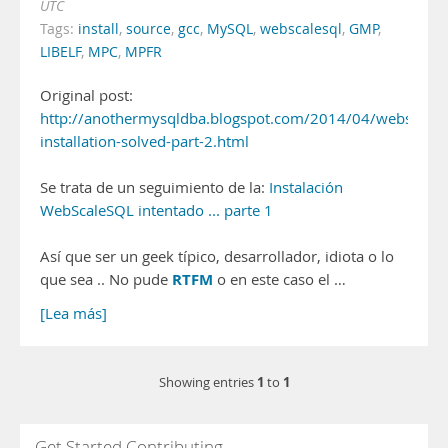
UTC
Tags:
install
,
source
,
gcc
,
MySQL
,
webscalesql
,
GMP
,
LIBELF
,
MPC
,
MPFR
Original post:
http://anothermysqldba.blogspot.com/2014/04/webscales
installation-solved-part-2.html
Se trata de un seguimiento de la:
Instalación
WebScaleSQL intentado ... parte 1
Así que ser un geek típico, desarrollador, idiota o lo
RTFM
que sea .. No pude
o en este caso el …
[Lea más]
1
1
Showing entries
to
Get Started Contributing