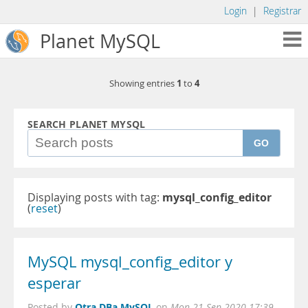
Login
|
Registrar
Planet MySQL
1
4
Showing entries
to
SEARCH PLANET MYSQL
GO
Displaying posts with tag:
mysql_config_editor
(
reset
)
MySQL mysql_config_editor y
esperar
Otra DBa MySQL
Posted by
on
Mon 21 Sep 2020 17:39