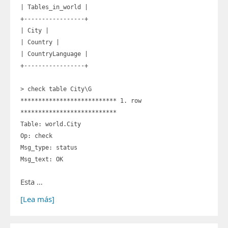
| Tables_in_world |
+-----------------+
| City |
| Country |
| CountryLanguage |
+-----------------+
> check table City\G
*************************** 1. row
***************************
Table: world.City
Op: check
Msg_type: status
Msg_text: OK
Esta …
[Lea más]