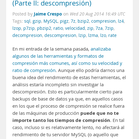
(Parte II: descompresión)
Jaime Crespo
Posted by
on
Wed 20 Aug 2014 16:49 UTC
Tags:
sql
,
gzip
,
MySQL
,
pigz
,
7z
,
bzip2
,
compresion
,
lz4
,
lzop
,
p7zip
,
pbzip2
,
ratio
,
velocidad
,
zip
,
7za
,
7zip
,
decompresion
,
descompresion
,
lzip
,
lzma
,
lzo
,
rate
En mi entrada de la semana pasada,
analizaba
algunos de las herramientas y formatos de
compresión más comunes, así como su velocidad y
ratio de compresión
. Aunque ello podría darnos una
buena idea del rendimiento de estas herramientas, el
análisis estaría incompleto sin investigar la
descompresión. Esto es particularmente cierto para
backups de base de datos ya que, en aquellos casos
en los que el proceso de compresión se realice fuera
puede que no te
de las máquinas de producción
importe tanto los tiempos de compresión
. En tal
caso, incluso si es relativamente lento, no afectará al
rendimiento de tu servidor MySQL (o aquello que