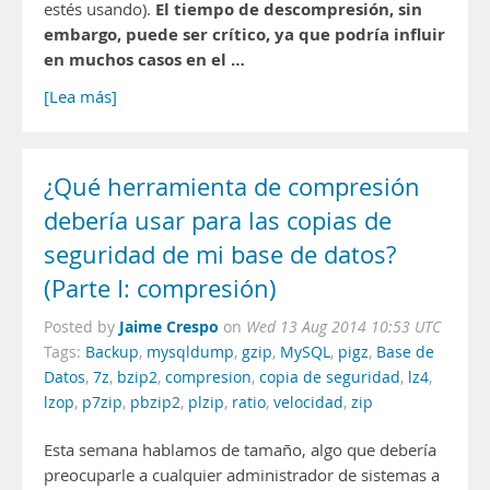
El tiempo de descompresión, sin
estés usando).
embargo, puede ser crítico, ya que podría influir
en muchos casos en el …
[Lea más]
¿Qué herramienta de compresión
debería usar para las copias de
seguridad de mi base de datos?
(Parte I: compresión)
Jaime Crespo
Posted by
on
Wed 13 Aug 2014 10:53 UTC
Tags:
Backup
,
mysqldump
,
gzip
,
MySQL
,
pigz
,
Base de
Datos
,
7z
,
bzip2
,
compresion
,
copia de seguridad
,
lz4
,
lzop
,
p7zip
,
pbzip2
,
plzip
,
ratio
,
velocidad
,
zip
Esta semana hablamos de tamaño, algo que debería
preocuparle a cualquier administrador de sistemas a