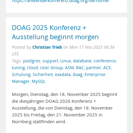
https://anwenderkonferenz.doag.org/de/home/
DOAG 2025 Konferenz +
Ausstellung beginnt morgen
Christian Trieb
Posted by
on
Mon 17 Nov 2025 06:56
UTC
Tags:
postgres
,
support
,
Linux
,
database
,
conference
,
tuning
,
cloud
,
User Group
,
ASM
,
RAC
,
partner
,
ACE
,
Schulung
,
Sicherheit
,
exadata
,
doag
,
Enterprise
Manager
,
MySQL
Morgen, Dienstag, den 18. November 2025 beginnt
die diesjährigen DOAG 2026 Konferenz +
Ausstellung, die von Dienstag, den 18. November
2025 bis Freitag, den 21. November 2025 in
Nürnberg stattfinden wird.