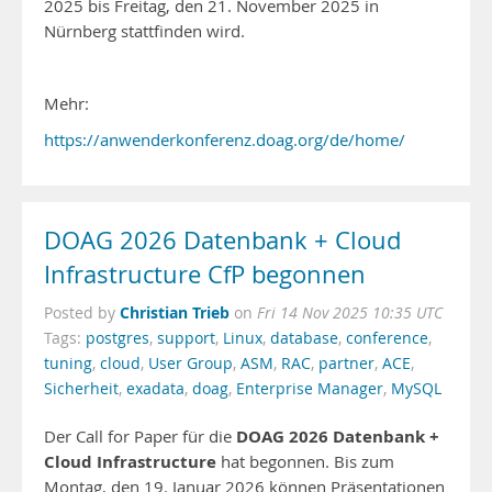
2025 bis Freitag, den 21. November 2025 in
Nürnberg stattfinden wird.
Mehr:
https://anwenderkonferenz.doag.org/de/home/
DOAG 2026 Datenbank + Cloud
Infrastructure CfP begonnen
Christian Trieb
Posted by
on
Fri 14 Nov 2025 10:35 UTC
Tags:
postgres
,
support
,
Linux
,
database
,
conference
,
tuning
,
cloud
,
User Group
,
ASM
,
RAC
,
partner
,
ACE
,
Sicherheit
,
exadata
,
doag
,
Enterprise Manager
,
MySQL
DOAG 2026 Datenbank +
Der Call for Paper für die
Cloud Infrastructure
hat begonnen. Bis zum
Montag, den 19. Januar 2026 können Präsentationen