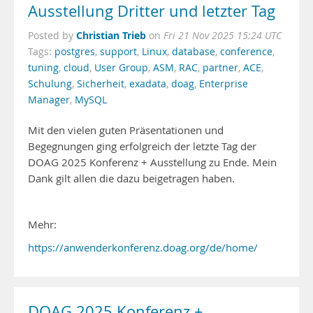
Ausstellung Dritter und letzter Tag
Christian Trieb
Posted by
on
Fri 21 Nov 2025 15:24 UTC
Tags:
postgres
,
support
,
Linux
,
database
,
conference
,
tuning
,
cloud
,
User Group
,
ASM
,
RAC
,
partner
,
ACE
,
Schulung
,
Sicherheit
,
exadata
,
doag
,
Enterprise
Manager
,
MySQL
Mit den vielen guten Präsentationen und
Begegnungen ging erfolgreich der letzte Tag der
DOAG 2025 Konferenz + Ausstellung zu Ende. Mein
Dank gilt allen die dazu beigetragen haben.
Mehr:
https://anwenderkonferenz.doag.org/de/home/
DOAG 2025 Konferenz +